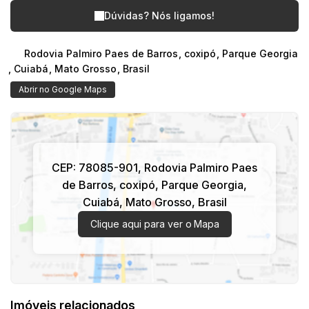
Dúvidas? Nós ligamos!
Rodovia Palmiro Paes de Barros
,
coxipó
,
Parque Georgia
,
Cuiabá
,
Mato Grosso
,
Brasil
Abrir no Google Maps
CEP: 78085-901
,
Rodovia Palmiro Paes
de Barros
,
coxipó
,
Parque Georgia
,
Cuiabá
,
Mato Grosso
,
Brasil
Clique aqui para ver o
Mapa
Imóveis relacionados