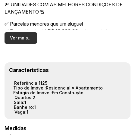
🚨 UNIDADES COM AS MELHORES CONDIÇÕES DE
LANÇAMENTO 🚨
✅ Parcelas menores que um aluguel
✅ Desconto de até R$ 10.000,00 pela construtora
✅ Descontão do Minha Casa Minha Vida (até R$
Ver mais...
55.000,00)
✅ Desconto pelo MTPAR (até R$ 25.000,00)
✅ Entrada parcelada
✅ Utilize seu FGTS
Características
✅ Sinal a partir de R$ 2.000,00
Referência:
1125
Não deixa pra depois!
Tipo de Imóvel:
Residencial
»
Apartamento
Estágio do Imóvel:
Em Construção
Dê o primeiro passo pra sair do aluguel e conquistar seu
Quartos:
2
apê próprio.
Sala:
1
Banheiro:
1
💬 Me chama no WhatsApp e vamos fazer essa
Vaga:
1
conquista acontecer!
Medidas