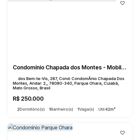
Condomínio Chapada dos Montes - Mobiliado
dos Bem-te-Vis, 287, Cond: CondomÃnio Chapada Dos
Montes, Andar: 2,, 78080-340, Parque Ohara, Cuiabá,
Mato Grosso, Brasil
R$
250.000
2
Dormitório(s)
1
Banheiro(s)
1
Vaga(s)
Útil:
42m²