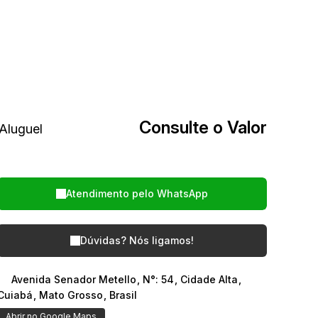
Consulte o Valor
Atendimento pelo
WhatsApp
Dúvidas? Nós ligamos!
Avenida Senador Metello
,
N°:
54
,
Cidade Alta
,
Cuiabá
,
Mato Grosso
,
Brasil
Abrir no Google Maps