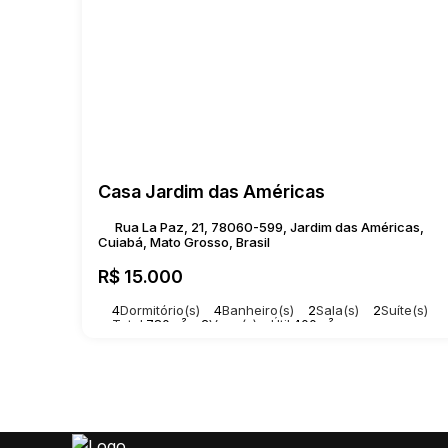
Casa Jardim das Américas
Rua La Paz, 21, 78060-599, Jardim das Américas,
Cuiabá, Mato Grosso, Brasil
R$
15.000
4
Dormitório(s)
4
Banheiro(s)
2
Sala(s)
2
Suíte(s)
Total:
780m²
2
Vaga(s)
Útil:
400m²