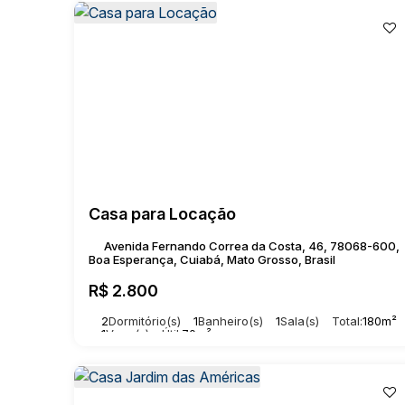
Casa para Locação
Avenida Fernando Correa da Costa, 46, 78068-600,
Boa Esperança, Cuiabá, Mato Grosso, Brasil
R$
2.800
2
Dormitório(s)
1
Banheiro(s)
1
Sala(s)
Total:
180m²
1
Vaga(s)
Útil:
70m²