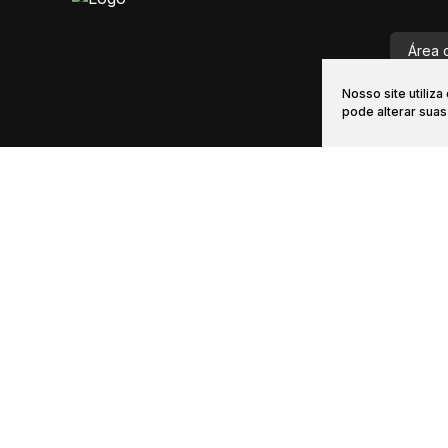
Área 
Nosso site utiliz
vendas@i
pode alterar sua
Início
Comprar
Alugar
Financiamento