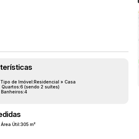
s
terísticas
oferece versatilidade para atender às necessidades
Tipo de Imóvel:
Residencial
»
Casa
acesso e grande valorização.
Quartos:
6 (sendo 2 suítes)
Banheiros:
4
 uma visita.
didas
Área Útil:
305 m²