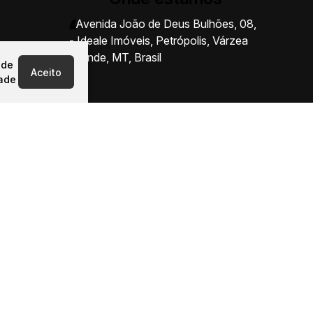
Avenida João de Deus Bulhões
,
08
,
- Ideale Imóveis
,
Petrópolis
,
Várzea
Grande
,
MT
,
Brasil
 de
Aceito
dade
Rod. Palmiro Paes de Barros, KM 2 -
Jardim Nossa Sra. Aparecida, Cuiabá
- MT, 78090-700 - Ideale Imóveis
Coxipó