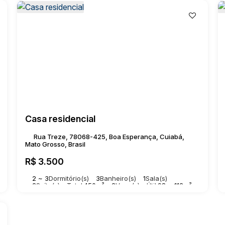
Casa residencial
Rua Treze, 78068-425, Boa Esperança, Cuiabá,
Mato Grosso, Brasil
R$
3.500
2 ~ 3
Dormitório(s)
3
Banheiro(s)
1
Sala(s)
2
Suíte(s)
Total:
450m²
2
Vaga(s)
Útil:
98 ~ 112m²