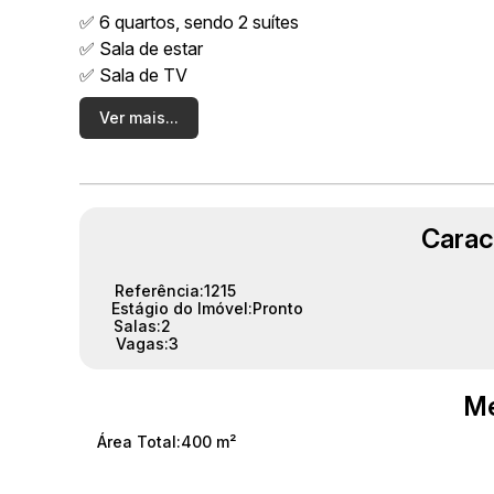
✅ 6 quartos, sendo 2 suítes
✅ Sala de estar
✅ Sala de TV
✅ Escritório
Ver mais...
✅ Cozinha ampla
✅ Espaço gourmet com churrasqueira
✅ Piscina
✅ 1 vaga de garagem coberta e 2 vagas descoberta
Carac
✅ Portão eletrônico
Com ambientes amplos e bem distribuídos, o imóvel 
Referência:
1215
residenciais ou comerciais, em uma região de fácil 
Estágio do Imóvel:
Pronto
Salas:
2
Vagas:
3
Valor do aluguel: R$ 8.000,00/mês
📞 Entre em contato para mais informações e agende
Me
Área Total:
400 m²