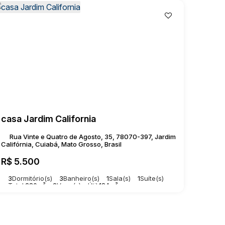
casa Jardim California
Rua Vinte e Quatro de Agosto, 35, 78070-397, Jardim
Califórnia, Cuiabá, Mato Grosso, Brasil
R$
5.500
3
Dormitório(s)
3
Banheiro(s)
1
Sala(s)
1
Suíte(s)
Total:
280m²
2
Vaga(s)
Útil:
184m²