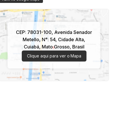
CEP: 78031-100
,
Avenida Senador
Metello
,
N°:
54
,
Cidade Alta
,
Cuiabá
,
Mato Grosso
,
Brasil
Clique aqui para ver o
Mapa