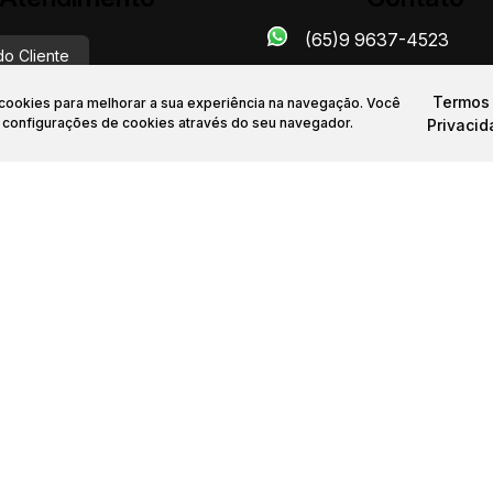
(65)9 9637-4523
do Cliente
Termos
a cookies para melhorar a sua experiência na navegação.
Você
dealeimoveismt.com.br
s configurações de cookies através do seu navegador.
Privaci
Sobre nós
Anunciar Imóvel