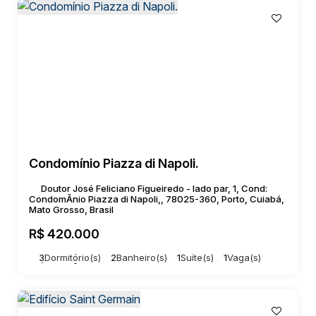
Condomínio Piazza di Napoli.
Doutor José Feliciano Figueiredo - lado par, 1, Cond:
CondomÃnio Piazza di Napoli,, 78025-360, Porto, Cuiabá,
Mato Grosso, Brasil
R$
420.000
3
Dormitório(s)
2
Banheiro(s)
1
Suíte(s)
1
Vaga(s)
Útil:
70m²