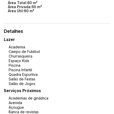
💰
Valor: R$ 340.000,00
Área Total:
60 m²
Área Privada:
60 m²
✅ Aceita financiamento
Área Útil:
60 m²
✅ Valor negociável
Ideal para quem busca conforto, praticidade e também
uma excelente opção de investimento, com ótima
Detalhes
demanda para locação na região.
Lazer
📲 Agende sua visita e solicite mais informações.
Academia
Campo de Futebol
Churrasqueira
Espaço Kids
Piscina
Piscina Infantil
Quadra Esportiva
Salão de Festas
Salão de Jogos
Serviços Próximos
Academias de ginástica
Avenida
Açougue
Banca de revistas