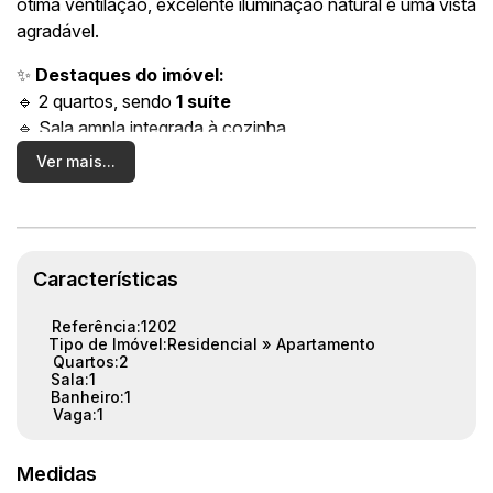
ótima ventilação, excelente iluminação natural e uma vista
agradável.
✨
Destaques do imóvel:
🔹 2 quartos, sendo
1 suíte
🔹 Sala ampla integrada à cozinha
🔹
Cozinha com armários planejados
Ver mais...
🔹
Banheiros com armários planejados
🔹 Banheiro social
🔹 Área de serviço
🔹
1 vaga de garagem coberta
Características
🏊
Condomínio com lazer completo:
Referência:
1202
Piscina, academia, salão de festas e quadra esportiva.
Tipo de Imóvel:
Residencial
»
Apartamento
Quartos:
2
📍
Localização estratégica no bairro Porto
Sala:
1
Banheiro:
1
Próximo ao centro, à Av. José Feliciano Figueiredo e com
Vaga:
1
fácil acesso a comércios, serviços e tudo o que você
precisa no dia a dia.
Medidas