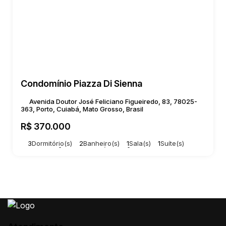
Condomínio Piazza Di Sienna
Avenida Doutor José Feliciano Figueiredo, 83, 78025-
363, Porto, Cuiabá, Mato Grosso, Brasil
R$
370.000
3
Dormitório(s)
2
Banheiro(s)
1
Sala(s)
1
Suíte(s)
Total:
70m²
1
Vaga(s)
Útil:
70m²