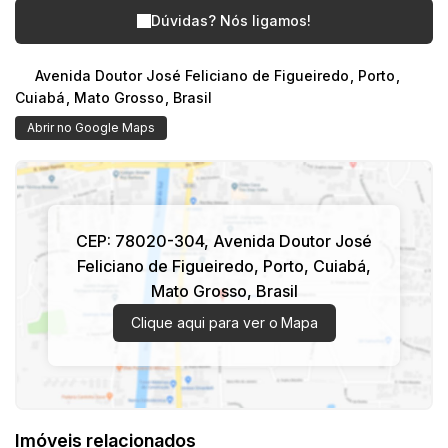
Dúvidas? Nós ligamos!
Avenida Doutor José Feliciano de Figueiredo
,
Porto
,
Cuiabá
,
Mato Grosso
,
Brasil
Abrir no Google Maps
CEP: 78020-304
,
Avenida Doutor José
Feliciano de Figueiredo
,
Porto
,
Cuiabá
,
Mato Grosso
,
Brasil
Clique aqui para ver o
Mapa
Imóveis relacionados