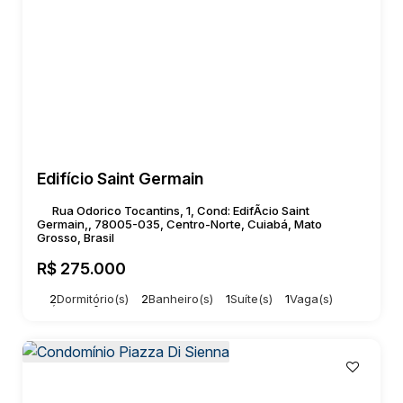
Edifício Saint Germain
Rua Odorico Tocantins, 1, Cond: EdifÃcio Saint
Germain,, 78005-035, Centro-Norte, Cuiabá, Mato
Grosso, Brasil
R$
275.000
2
Dormitório(s)
2
Banheiro(s)
1
Suíte(s)
1
Vaga(s)
Útil:
60m²