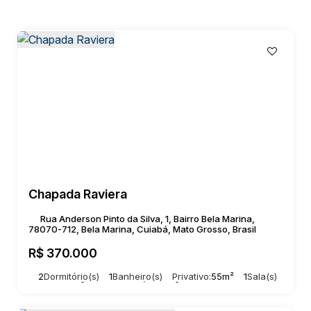
Chapada Raviera
Rua Anderson Pinto da Silva, 1, Bairro Bela Marina,
78070-712, Bela Marina, Cuiabá, Mato Grosso, Brasil
R$
370.000
2
Dormitório(s)
1
Banheiro(s)
Privativo:
55m²
1
Sala(s)
Total:
55m²
1
Vaga(s)
Útil:
55m²