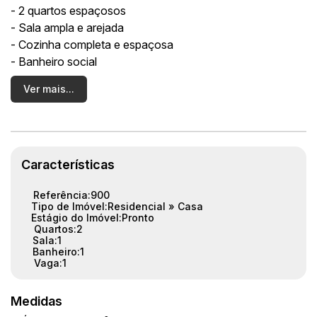
- 2 quartos espaçosos
- Sala ampla e arejada
- Cozinha completa e espaçosa
- Banheiro social
- Área coberta na frente
Ver mais...
- Lavanderia
- 1 vaga de garagem
- Área total de 180m² e área útil de 70m²
💰 Aluguel por apenas R$2.800
Características
Referência:
900
Agende já a sua visita e venha conhecer essa incrível
Tipo de Imóvel:
Residencial
»
Casa
oportunidade de moradia! Entre em contato pelo telefone
Estágio do Imóvel:
Pronto
Quartos:
2
(XX) XXXX-XXXX. Aproveite essa chance de morar em
Sala:
1
um lugar aconchegante e com tudo que você precisa.
Banheiro:
1
Vaga:
1
Não perca essa oportunidade!
Medidas