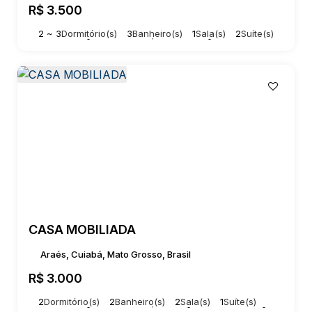
R$
3.500
2 ~ 3
Dormitório(s)
3
Banheiro(s)
1
Sala(s)
2
Suíte(s)
Total:
450m²
2
Vaga(s)
Útil:
98 ~ 112m²
CASA MOBILIADA
Araés, Cuiabá, Mato Grosso, Brasil
R$
3.000
2
Dormitório(s)
2
Banheiro(s)
2
Sala(s)
1
Suíte(s)
Total:
250m²
2
Vaga(s)
Útil:
100m²
Terreno:
250m²