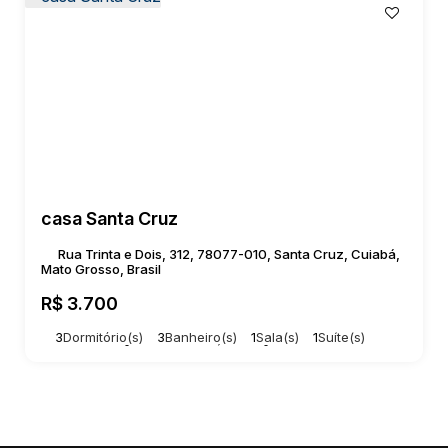
casa Santa Cruz
Rua Trinta e Dois, 312, 78077-010, Santa Cruz, Cuiabá,
Mato Grosso, Brasil
R$
3.700
3
Dormitório(s)
3
Banheiro(s)
1
Sala(s)
1
Suíte(s)
Total:
200m²
2
Vaga(s)
Útil:
90m²