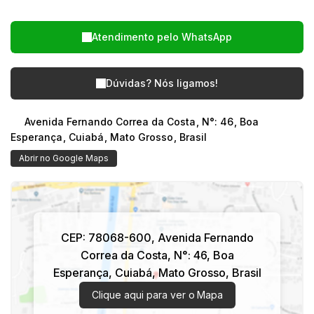
Atendimento pelo
WhatsApp
Dúvidas? Nós ligamos!
Avenida Fernando Correa da Costa
,
N°:
46
,
Boa
Esperança
,
Cuiabá
,
Mato Grosso
,
Brasil
Abrir no Google Maps
CEP: 78068-600
,
Avenida Fernando
Correa da Costa
,
N°:
46
,
Boa
Esperança
,
Cuiabá
,
Mato Grosso
,
Brasil
Clique aqui para ver o
Mapa