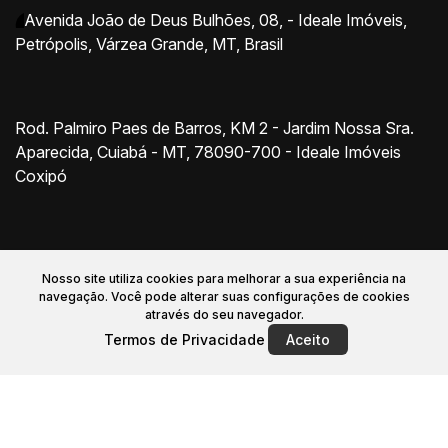
Avenida João de Deus Bulhões
,
08
,
- Ideale Imóveis
,
Petrópolis
,
Várzea Grande
,
MT
,
Brasil
Rod. Palmiro Paes de Barros, KM 2 - Jardim Nossa Sra.
Aparecida, Cuiabá - MT, 78090-700 - Ideale Imóveis
Coxipó
Nosso site utiliza cookies para melhorar a sua experiência na
navegação.
Você pode alterar suas configurações de cookies
através do seu navegador.
Início
Comprar
Alugar
Financiamento
Termos de Privacidade
Aceito
Sobre nós
Anunciar Imóvel