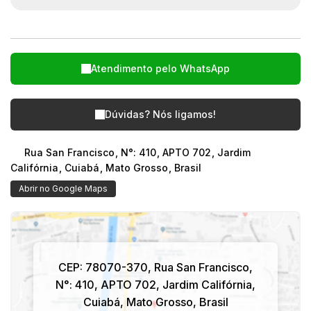
Atendimento pelo
WhatsApp
Dúvidas? Nós ligamos!
Rua San Francisco
,
N°:
410
,
APTO 702
,
Jardim
Califórnia
,
Cuiabá
,
Mato Grosso
,
Brasil
Abrir no Google Maps
CEP: 78070-370
,
Rua San Francisco
,
N°:
410
,
APTO 702
,
Jardim Califórnia
,
Cuiabá
,
Mato Grosso
,
Brasil