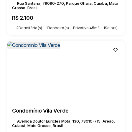
Rua Santana, 78080-270, Parque Ohara, Cuiabá, Mato
Grosso, Brasil
R$
2.100
2
Dormitório(s)
1
Banheiro(s)
Privativo:
45m²
1
Sala(s)
Total:
45m²
1
Vaga(s)
Útil:
45m²
Condomínio Vila Verde
Avenida Doutor Euricles Mota, 130, 78010-715, Areão,
Cuiabá, Mato Grosso, Brasil