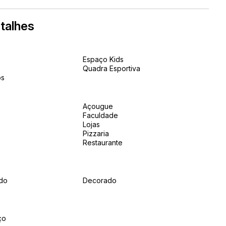
talhes
Espaço Kids
Quadra Esportiva
os
Açougue
Faculdade
Lojas
Pizzaria
Restaurante
do
Decorado
ço