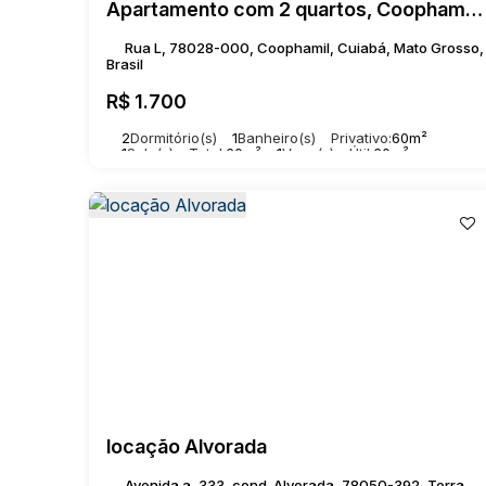
Apartamento com 2 quartos, Coophamil - Cuiabá
📞 Entre em contato para mais informações e agend
Rua L, 78028-000, Coophamil, Cuiabá, Mato Grosso,
Brasil
R$
1.700
2
Dormitório(s)
1
Banheiro(s)
Privativo:
60m²
1
Sala(s)
Total:
60m²
1
Vaga(s)
Útil:
60m²
locação Alvorada
Avenida a, 333, cond. Alvorada, 78050-392, Terra