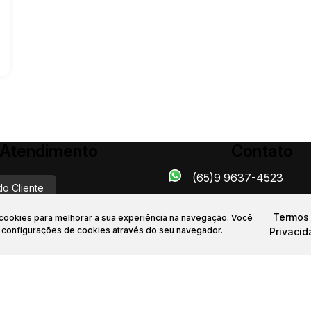
Atendimento
Contato
(65)9 9637-4523
do Cliente
Termos
a cookies para melhorar a sua experiência na navegação.
Você
dealeimoveismt.com.br
s configurações de cookies através do seu navegador.
Privaci