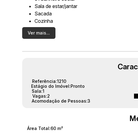
Sala de estar/jantar
Sacada
Cozinha
02 vagas de garagem
Ver mais...
💡 Todos os lustres instalados no apartamento.
Suíte:
Carac
Armário planejado
Cama
Televisão
Referência:
1210
Estágio do Imóvel:
Pronto
Ar-condicionado
Sala:
1
Vagas:
2
Quartos:
Acomodação de Pessoas:
3
Ambientes amplos e confortáveis
Me
Sala:
Área Total:
60 m²
Mesa com 4 cadeiras