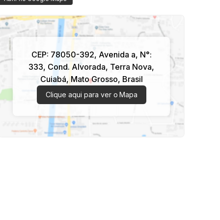
CEP: 78050-392
,
Avenida a
,
N°:
333
,
Cond. Alvorada
,
Terra Nova
,
Cuiabá
,
Mato Grosso
,
Brasil
Clique aqui para ver o
Mapa