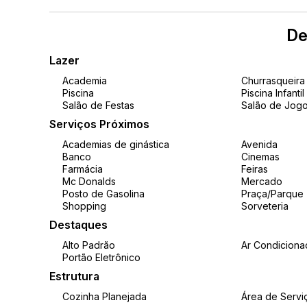
Sofá
Rack
De
Televisão
Lazer
Aparador
Ar-condicionado
Academia
Churrasqueira
Piscina
Piscina Infantil
Cortina
Salão de Festas
Salão de Jog
Fechadura digital
Serviços Próximos
Banheiros (02):
Academias de ginástica
Avenida
Banco
Cinemas
Móveis planejados
Farmácia
Feiras
Mc Donalds
Mercado
Espelhos
Posto de Gasolina
Praça/Parque
Chuveiros instalados
Shopping
Sorveteria
Destaques
Cozinha:
Alto Padrão
Ar Condiciona
Móveis planejados
Portão Eletrônico
Geladeira
Estrutura
Fogão
Cozinha Planejada
Área de Servi
Forno