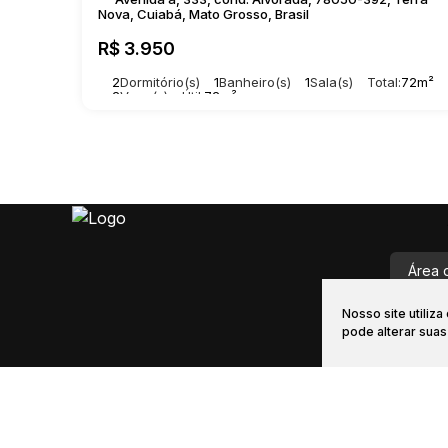
Nova, Cuiabá, Mato Grosso, Brasil
R$
3.950
2
Dormitório(s)
1
Banheiro(s)
1
Sala(s)
Total:
72m²
2
Vaga(s)
Útil:
72m²
Área 
Nosso site utiliz
vendas@i
pode alterar sua