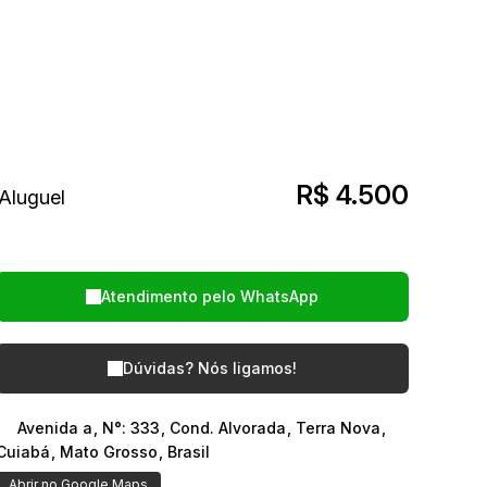
R$
4.500
Atendimento pelo
WhatsApp
Dúvidas? Nós ligamos!
Avenida a
,
N°:
333
,
Cond. Alvorada
,
Terra Nova
,
Cuiabá
,
Mato Grosso
,
Brasil
Abrir no Google Maps