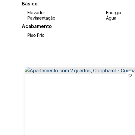
Básico
Micro-ondas
Elevador
Energia
Filtro de água
Pavimentação
Água
Adega
Acabamento
🏢
Condomínio completo com área de lazer:
Piso Frio
Espaço Mulher
03 salões de festas
02 áreas de churrasqueira
Quadra de futebol
Espaço Kids
Sala de jogos
Sala de cinema
Piscina adulto
Piscina infantil
Academia completa
Valor incluso condominio e iptu
📍 Excelente opção para quem busca conforto, prati