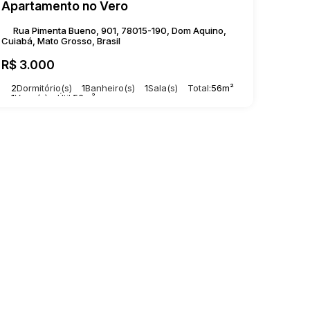
Apartamento no Vero
Rua Pimenta Bueno, 901, 78015-190, Dom Aquino,
Cuiabá, Mato Grosso, Brasil
R$
3.000
2
Dormitório(s)
1
Banheiro(s)
1
Sala(s)
Total:
56m²
1
Vaga(s)
Útil:
56m²