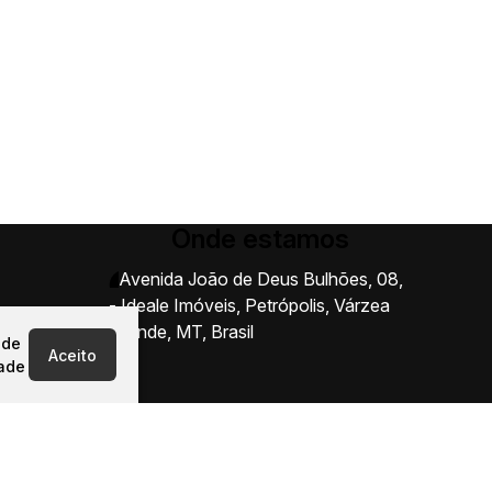
Onde estamos
Avenida João de Deus Bulhões
,
08
,
- Ideale Imóveis
,
Petrópolis
,
Várzea
Grande
,
MT
,
Brasil
 de
Aceito
dade
Rod. Palmiro Paes de Barros, KM 2 -
Jardim Nossa Sra. Aparecida, Cuiabá
- MT, 78090-700 - Ideale Imóveis