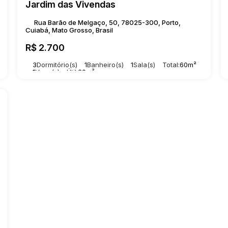
Jardim das Vivendas
amento de visita.
Rua Barão de Melgaço, 50, 78025-300, Porto,
Cuiabá, Mato Grosso, Brasil
R$
2.700
3
Dormitório(s)
1
Banheiro(s)
1
Sala(s)
Total:
60m²
1
Vaga(s)
Útil:
60m²