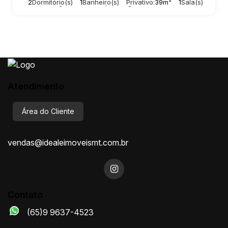
2
Dormitório(s)
1
Banheiro(s)
Privativo:
39m²
1
Sala(s)
Total:
39m²
1
Vaga(s)
Útil:
39m²
Atendimento
Área do Cliente
vendas@idealeimoveismt.com.br
Contato
(65)9 9637-4523