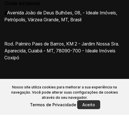
Onde estamos
Avenida João de Deus Bulhões
,
08
,
- Ideale Imóveis
,
Petrópolis
,
Várzea Grande
,
MT
,
Brasil
Rod. Palmiro Paes de Barros, KM 2 - Jardim Nossa Sra.
Aparecida, Cuiabá - MT, 78090-700 - Ideale Imóveis
Coxipó
Nosso site utiliza cookies para melhorar a sua experiência na
navegação.
Você pode alterar suas configurações de cookies
através do seu navegador.
Início
Comprar
Alugar
Financiamento
Termos de Privacidade
Aceito
Sobre nós
Anunciar Imóvel