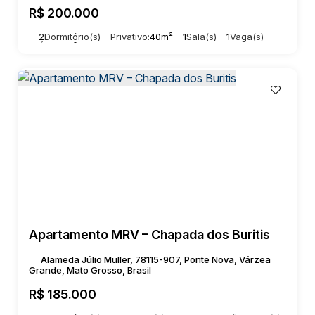
R$
200.000
2
Dormitório(s)
Privativo:
40m²
1
Sala(s)
1
Vaga(s)
Útil:
40m²
Apartamento MRV – Chapada dos Buritis
Alameda Júlio Muller, 78115-907, Ponte Nova, Várzea
Grande, Mato Grosso, Brasil
R$
185.000