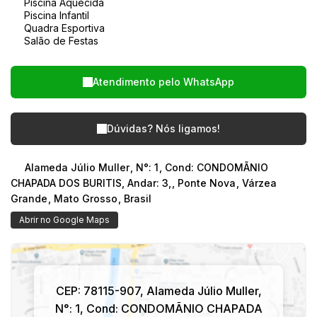
Piscina Aquecida
Piscina Infantil
Quadra Esportiva
Salão de Festas
Atendimento pelo
WhatsApp
Dúvidas? Nós ligamos!
Alameda Júlio Muller
,
N°:
1
,
Cond: CONDOMÃNIO
CHAPADA DOS BURITIS, Andar: 3,
,
Ponte Nova
,
Várzea
Grande
,
Mato Grosso
,
Brasil
Abrir no Google Maps
CEP: 78115-907
,
Alameda Júlio Muller
,
N°:
1
,
Cond: CONDOMÃNIO CHAPADA