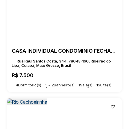
CASA INDIVIDUAL CONDOMINIO FECHADO VIVERE
Rua Raul Santos Costa, 344, 78048-160, Ribeirão do
Lipa, Cuiabá, Mato Grosso, Brasil
R$
7.500
4
Dormitório(s)
1 ~ 2
Banheiro(s)
1
Sala(s)
1
Suíte(s)
Total:
142 ~ 143m²
2
Vaga(s)
Útil:
125m²