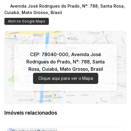
Avenida José Rodrigues do Prado
,
N°:
788
,
Santa Rosa
,
Cuiabá
,
Mato Grosso
,
Brasil
Abrir no Google Maps
CEP: 78040-000
,
Avenida José
Rodrigues do Prado
,
N°:
788
,
Santa
Rosa
,
Cuiabá
,
Mato Grosso
,
Brasil
Clique aqui para ver o
Mapa
Imóveis relacionados