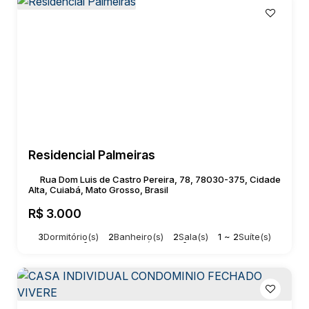
Residencial Palmeiras
Rua Dom Luis de Castro Pereira, 78, 78030-375, Cidade
Alta, Cuiabá, Mato Grosso, Brasil
R$
3.000
3
Dormitório(s)
2
Banheiro(s)
2
Sala(s)
1 ~ 2
Suíte(s)
Total:
130m²
2
Vaga(s)
Útil:
130m²