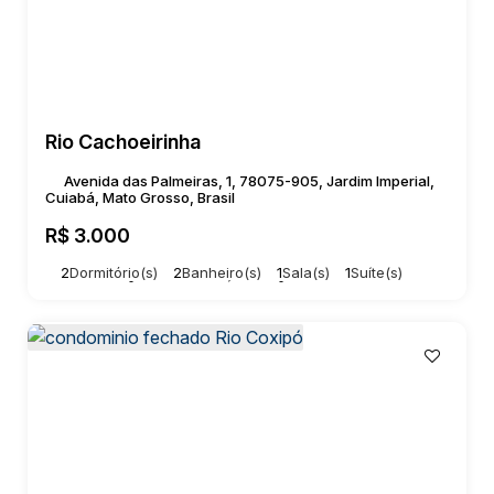
Rio Cachoeirinha
Avenida das Palmeiras, 1, 78075-905, Jardim Imperial,
Cuiabá, Mato Grosso, Brasil
R$
3.000
2
Dormitório(s)
2
Banheiro(s)
1
Sala(s)
1
Suíte(s)
Total:
80m²
1
Vaga(s)
Útil:
80m²