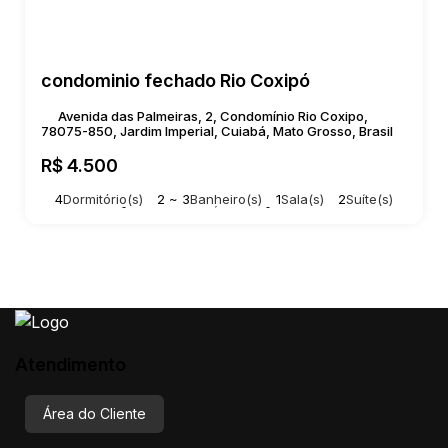
condominio fechado Rio Coxipó
Avenida das Palmeiras, 2, Condomínio Rio Coxipo,
78075-850, Jardim Imperial, Cuiabá, Mato Grosso, Brasil
R$
4.500
4
Dormitório(s)
2 ~ 3
Banheiro(s)
1
Sala(s)
2
Suíte(s)
Total:
150m²
2
Vaga(s)
Útil:
130m²
Atendimento
Área do Cliente