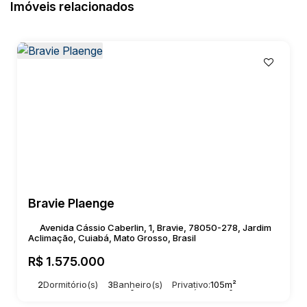
Imóveis relacionados
Bravie Plaenge
Avenida Cássio Caberlin, 1, Bravie, 78050-278, Jardim
Aclimação, Cuiabá, Mato Grosso, Brasil
R$
1.575.000
2
Dormitório(s)
3
Banheiro(s)
Privativo:
105m²
2
Suíte(s)
Total:
105m²
2
Vaga(s)
Útil:
105m²