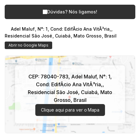
Dúvidas? Nós ligamos!
Adel Maluf
,
N°:
1
,
Cond: EdifÃcio Ana VitÃ³ria,
,
Residencial São José
,
Cuiabá
,
Mato Grosso
,
Brasil
Abrir no Google Maps
CEP: 78040-783
,
Adel Maluf
,
N°:
1
,
Cond: EdifÃcio Ana VitÃ³ria,
,
Residencial São José
,
Cuiabá
,
Mato
Grosso
,
Brasil
Clique aqui para ver o
Mapa