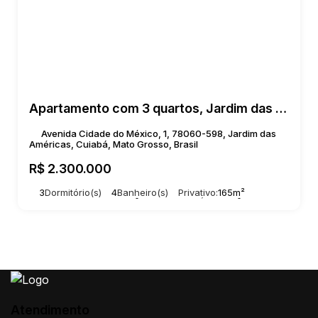
Apartamento com 3 quartos, Jardim das Américas - Cuiabá
Avenida Cidade do México, 1, 78060-598, Jardim das
Américas, Cuiabá, Mato Grosso, Brasil
R$
2.300.000
3
Dormitório(s)
4
Banheiro(s)
Privativo:
165m²
3
Suíte(s)
Total:
165m²
2
Vaga(s)
Útil:
165m²
Atendimento