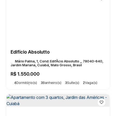
Edifício Absolutto
Mário Palma, 1, Cond: EdifÃcio Absolutto ,, 78040-640,
Jardim Mariana, Cuiabá, Mato Grosso, Brasil
R$
1.550.000
4
Dormitório(s)
3
Banheiro(s)
3
Suíte(s)
2
Vaga(s)
Útil:
156m²