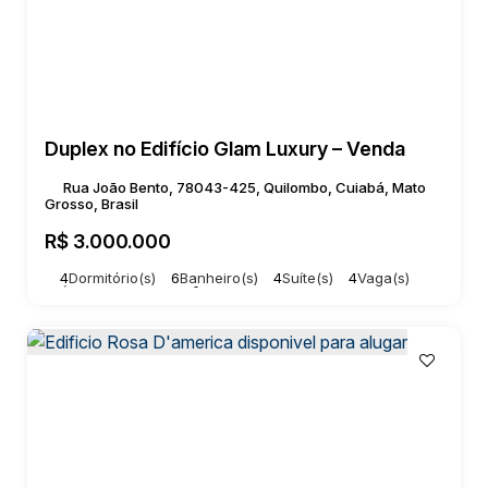
Duplex no Edifício Glam Luxury – Venda
Rua João Bento, 78043-425, Quilombo, Cuiabá, Mato
Grosso, Brasil
R$
3.000.000
4
Dormitório(s)
6
Banheiro(s)
4
Suíte(s)
4
Vaga(s)
Útil:
292 ~ 292000m²