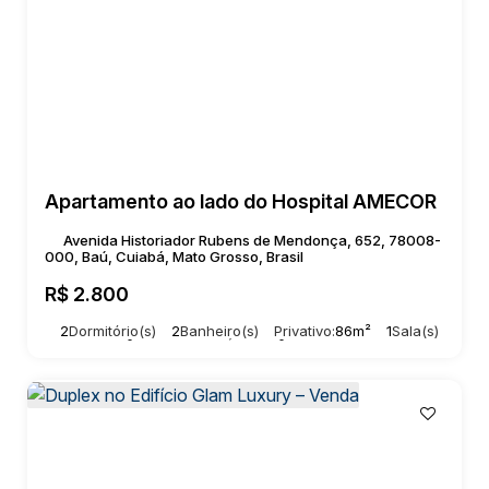
Apartamento ao lado do Hospital AMECOR
Avenida Historiador Rubens de Mendonça, 652, 78008-
000, Baú, Cuiabá, Mato Grosso, Brasil
R$
2.800
2
Dormitório(s)
2
Banheiro(s)
Privativo:
86m²
1
Sala(s)
Total:
86m²
2
Vaga(s)
Útil:
86m²