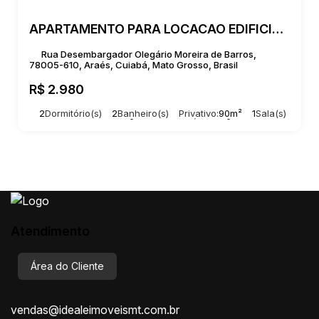
APARTAMENTO PARA LOCACAO EDIFICIO PORTO REAL
Rua Desembargador Olegário Moreira de Barros,
78005-610, Araés, Cuiabá, Mato Grosso, Brasil
R$
2.980
2
Dormitório(s)
2
Banheiro(s)
Privativo:
90m²
1
Sala(s)
1
Suíte(s)
Total:
90m²
1
Vaga(s)
Útil:
90m²
Atendimento
Área do Cliente
vendas@idealeimoveismt.com.br