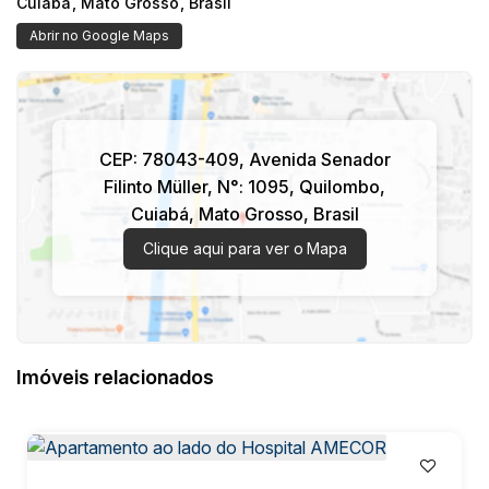
Cuiabá
,
Mato Grosso
,
Brasil
Abrir no Google Maps
CEP: 78043-409
,
Avenida Senador
Filinto Müller
,
N°:
1095
,
Quilombo
,
Cuiabá
,
Mato Grosso
,
Brasil
Clique aqui para ver o
Mapa
Imóveis relacionados