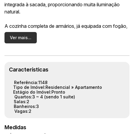
integrada à sacada, proporcionando muita iluminação
natural.
A cozinha completa de armários, já equipada com fogão,
torna o dia a dia mais prático. Além disso, a lavanderia
Ver mais...
separada com banheiro de empregada é um diferencial.
Na área íntima, o apartamento possui 3 quartos, sendo 1
suíte e 2 quartos com armários planejados. Com 2
aparelhos de ar-condicionado, o conforto térmico está
Características
garantido.
Referência:
1148
Tipo de Imóvel:
Residencial
»
Apartamento
Com 2 vagas de garagem, este imóvel é ideal para quem
Estágio do Imóvel:
Pronto
Quartos:
3 ~ 4 (sendo 1 suíte)
busca espaço, funcionalidade e conforto. Não perca
Salas:
2
essa oportunidade única em uma ótima localização.
Banheiros:
3
Vagas:
2
Marque sua visita agora mesmo! 🏡🔑
Área útil: 109m²
Medidas