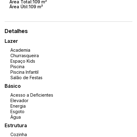
Área Total:
109 m²
Área Útil:
109 m²
Entre em contato para mais informações! 📞✨
Detalhes
Lazer
Academia
Churrasqueira
Espaço Kids
Piscina
Piscina Infantil
Salão de Festas
Básico
Acesso a Deficientes
Elevador
Energia
Esgoto
Água
Estrutura
Cozinha