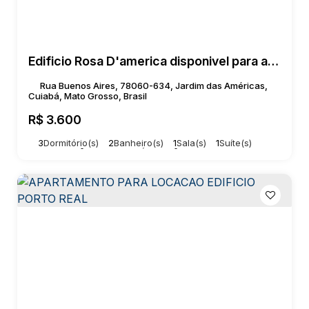
Edificio Rosa D'america disponivel para alugar
Rua Buenos Aires, 78060-634, Jardim das Américas,
Cuiabá, Mato Grosso, Brasil
R$
3.600
3
Dormitório(s)
2
Banheiro(s)
1
Sala(s)
1
Suíte(s)
Total:
89m²
1
Vaga(s)
Útil:
89m²