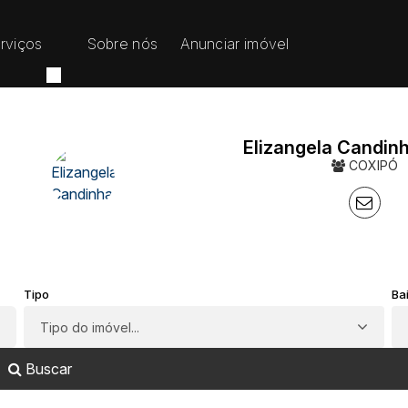
rviços
Sobre nós
Anunciar imóvel
Elizangela Candin
COXIPÓ
Tipo
Ba
Tipo do imóvel...
Buscar