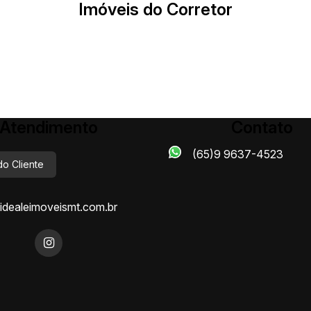
Imóveis do Corretor
Atendimento
Contato
(65)9 9637-4523
do Cliente
dealeimoveismt.com.br