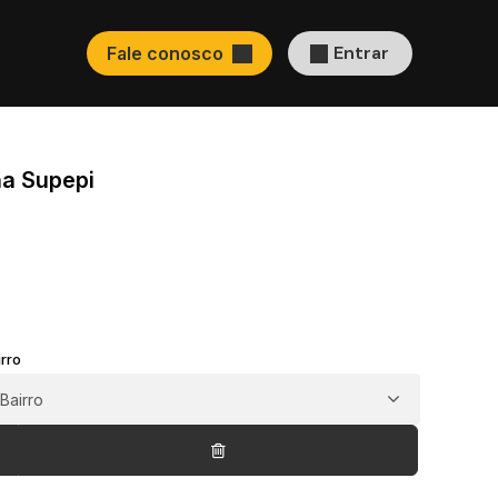
Entrar
Fale conosco
ha Supepi
irro
Bairro