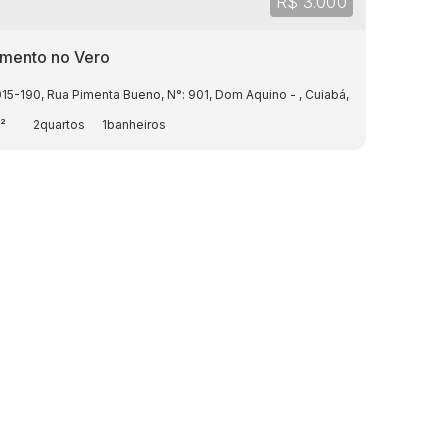
R$
3.000
mento no Vero
015-190
,
Rua Pimenta Bueno
,
N°:
901
,
Dom Aquino
,
Cuiabá
,
Mato Grosso
,
Br
²
2
1