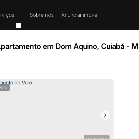
rviços
Sobre nós
Anunciar imóvel
partamento em Dom Aquino, Cuiabá - 
ento