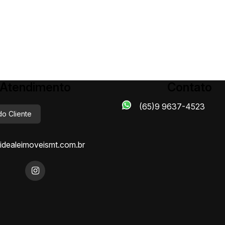
Atendimento
Contato
(65)9 9637-4523
do Cliente
dealeimoveismt.com.br