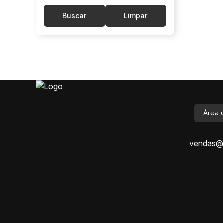
Buscar
Limpar
Área 
vendas@i