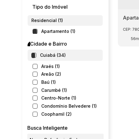
Tipo do Imóvel
Aparta
Residencial (1)
CEP: 78
Apartamento (1)
56m
Cidade e Bairro
Cuiabá (34)
Araés (1)
Areão (2)
Baú (1)
Carumbé (1)
Centro-Norte (1)
Condomínio Belvedere (1)
Coophamil (2)
Despraiado (1)
Busca Inteligente
Dom Aquino (1)
Jardim Aclimação (1)