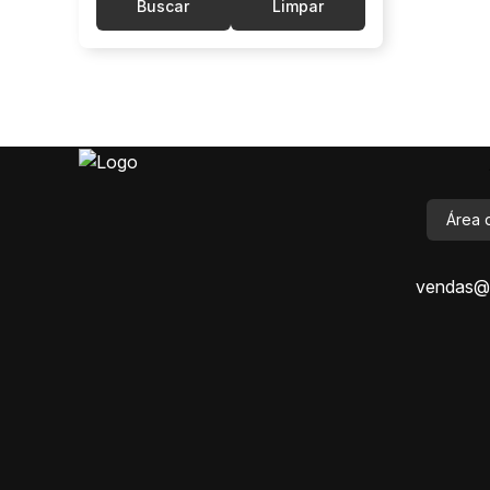
Buscar
Limpar
Área 
vendas@i