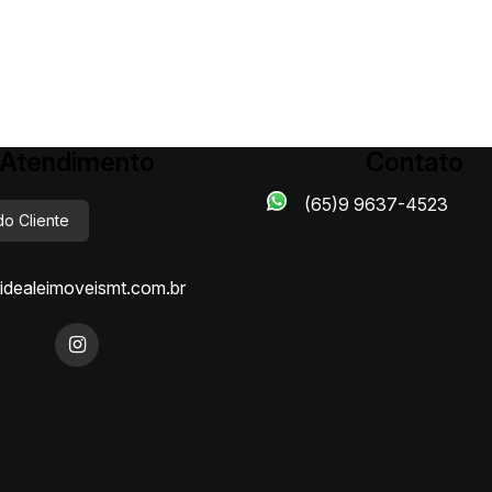
Atendimento
Contato
(65)9 9637-4523
do Cliente
dealeimoveismt.com.br