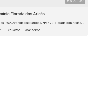
R$
3.500
ínio Florada dos Aricás
075-202
,
Avenida Rui Barbosa
,
N°:
473
,
Florada dos Aricás
,
Jardim Universitár
²
2
2