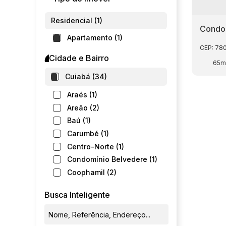
Residencial (1)
Condom
Apartamento (1)
CEP: 78
Cidade e Bairro
65m
Cuiabá (34)
Araés (1)
Areão (2)
Baú (1)
Carumbé (1)
Centro-Norte (1)
Condomínio Belvedere (1)
Coophamil (2)
Despraiado (1)
Busca Inteligente
Dom Aquino (1)
Jardim Aclimação (1)
Jardim Califórnia (1)