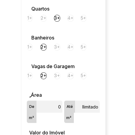
Petrópolis (1)
Quartos
1+
2+
3+
4+
5+
Banheiros
1+
2+
3+
4+
5+
Vagas de Garagem
1+
2+
3+
4+
5+
Área
De
Até
m²
m²
Valor do Imóvel