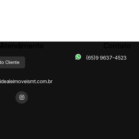
Atendimento
Contato
(65)9 9637-4523
do Cliente
dealeimoveismt.com.br