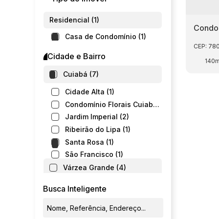
Residencial (1)
Condom
Casa de Condomínio (1)
CEP: 78
Cidade e Bairro
140
Cuiabá (7)
Cidade Alta (1)
Condomínio Florais Cuiabá Residencial (1)
Jardim Imperial (2)
Ribeirão do Lipa (1)
Santa Rosa (1)
São Francisco (1)
Várzea Grande (4)
23 de Setembro (1)
Busca Inteligente
Novo Mundo (1)
Parque das Nações (1)