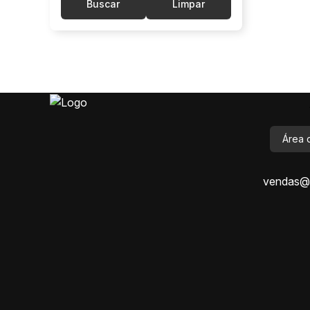
Buscar
Limpar
Área 
vendas@i