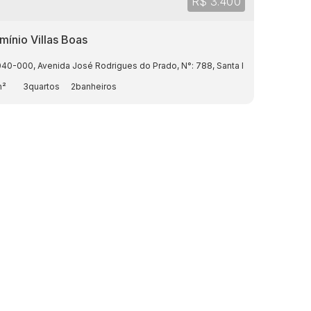
R$
3.400
ínio Villas Boas
040-000
,
Avenida José Rodrigues do Prado
,
N°:
788
,
Santa Rosa
,
Cuiabá
,
m²
3
2