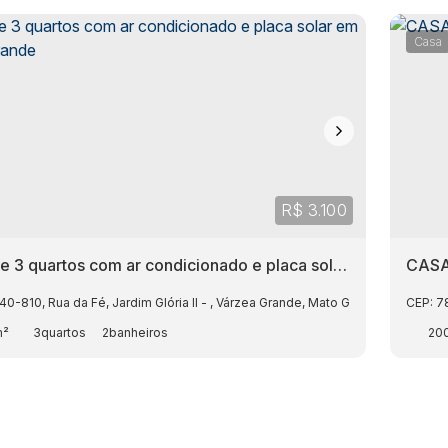
Casa
R$
3.100
e 3 quartos com ar condicionado e placa solar
CASA
zea grande
140-810
,
Rua da Fé
,
Jardim Glória ll
,
Várzea Grande
,
Mato Grosso
,
Brasil
CEP: 7
m²
3
2
20