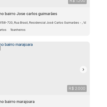
R$
1.200
no bairro Jose carlos guimarães
osso
8158-720
,
Brasil
,
Rua Brasil
,
Residencial José Carlos Guimarães
,
Várzea Grande
,
M
1
R$
2.000
no bairro marajoara