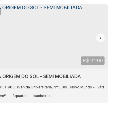
R$
3.200
 ORIGEM DO SOL - SEMI MOBILIADA
8151-903
,
Avenida Universitária
,
N°:
5000
,
Novo Mundo
,
Várzea Grande
,
Ma
0m²
3
1