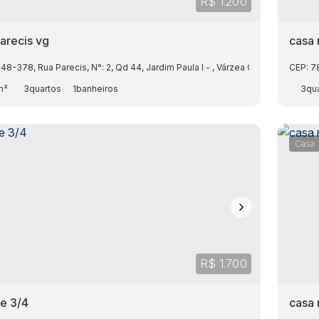
R$
1.200
arecis vg
casa 
248-378
,
Rua Parecis
,
N°:
2
,
Qd 44
,
Jardim Paula I
,
Várzea Grande
,
Mato Gr
CEP: 7
m²
3
1
3
Casa
R$
1.700
e 3/4
casa 