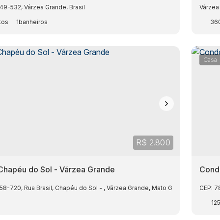
149-532
,
Várzea Grande
,
Brasil
Várzea
1
36
Casa
R$
2.800
Chapéu do Sol - Várzea Grande
Cond
158-720
,
Rua Brasil
,
Chapéu do Sol
,
Várzea Grande
,
Mato Grosso
,
Brasil
CEP: 7
12