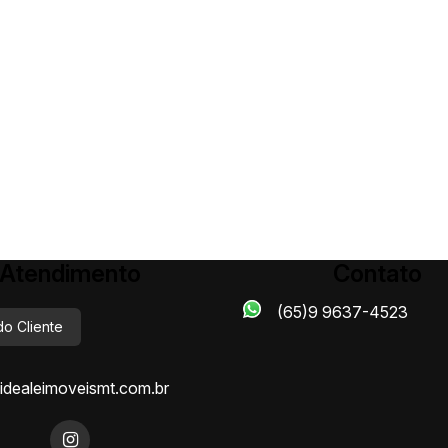
Atendimento
Contato
(65)9 9637-4523
do Cliente
dealeimoveismt.com.br