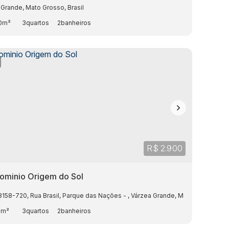
 Grande
,
Mato Grosso
,
Brasil
0m²
3
2
R$
2.900
ominio Origem do Sol
8158-720
,
Rua Brasil
,
Parque das Nações
,
Várzea Grande
,
Mato Grosso
,
Bra
5m²
3
2