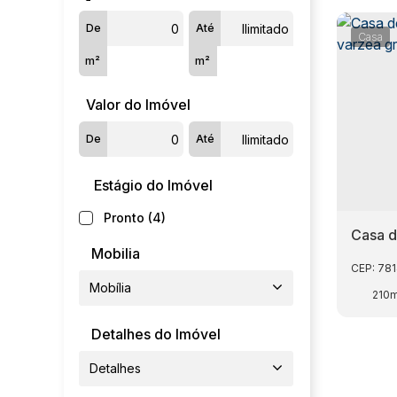
De
Até
Casa
m²
m²
Valor do Imóvel
De
Até
Estágio do Imóvel
Pronto (4)
Casa d
Mobilia
em var
CEP: 78
Mobília
210
Detalhes do Imóvel
Detalhes