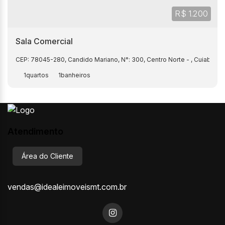
R$
1.200
Sala Comercial
CEP: 78045-280
,
Candido Mariano
,
N°:
300
,
Centro Norte
,
Cuiabá
,
Ma
1
1
Atendimento
Área do Cliente
vendas@idealeimoveismt.com.br