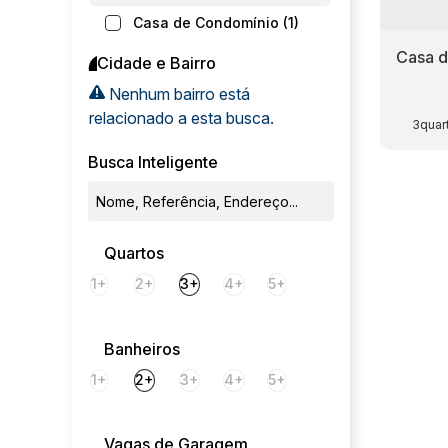
Casa de Condomínio (1)
Casa 
Cidade e Bairro
Nenhum bairro está
relacionado a esta busca.
3
Busca Inteligente
Quartos
1+
2+
3+
4+
5+
Banheiros
1+
2+
3+
4+
5+
Vagas de Garagem