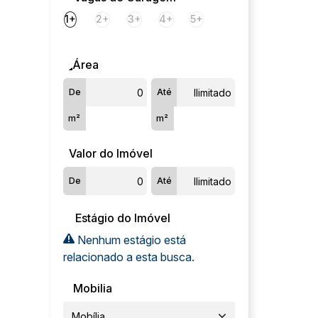
1+
2+
3+
4+
5+
Área
De
Até
m²
m²
Valor do Imóvel
De
Até
Estágio do Imóvel
Nenhum estágio está
relacionado a esta busca.
Mobilia
Mobília