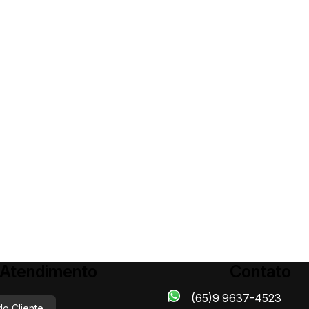
Atendimento
Contato
(65)9 9637-4523
do Cliente