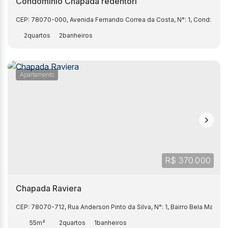
Condomínio Chapada redentori
CEP: 78070-000
,
Avenida Fernando Correa da Costa
,
N°:
1
,
Cond: Chap
2
2
Apartamento
R$
370.000
Chapada Raviera
CEP: 78070-712
,
Rua Anderson Pinto da Silva
,
N°:
1
,
Bairro Bela Marina
,
55m²
2
1