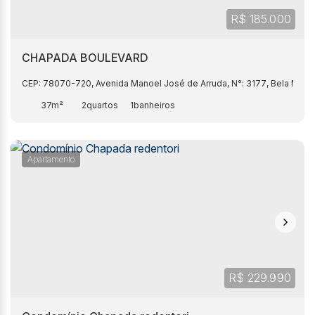
R$
185.000
CHAPADA BOULEVARD
CEP: 78070-720
,
Avenida Manoel José de Arruda
,
N°:
3177
,
Bela Marin
37m²
2
1
Apartamento
R$
229.990