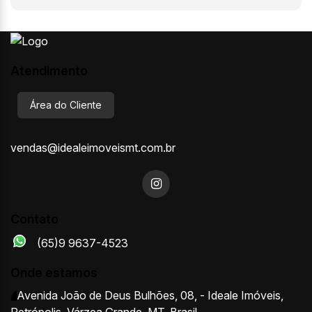
Atendimento
Área do Cliente
vendas@idealeimoveismt.com.br
Contato
(65)9 9637-4523
Onde estamos
Avenida João de Deus Bulhões
,
08
,
- Ideale Imóveis
,
Petrópolis
,
Várzea Grande
,
MT
,
Brasil