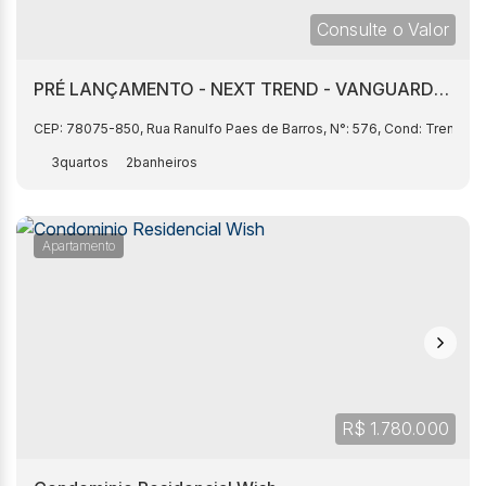
Consulte o Valor
PRÉ LANÇAMENTO - NEXT TREND - VANGUARD -
LISTA VIP
CEP: 78075-850
,
Rua Ranulfo Paes de Barros
,
N°:
576
,
Cond: Trend Ne
3
2
Apartamento
R$
1.780.000