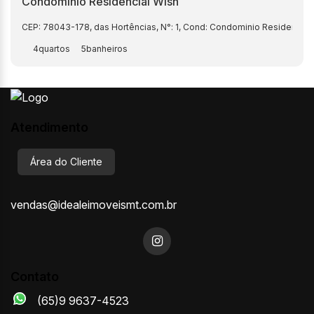
Condominio Residencial Wish
CEP: 78043-178
,
das Hortências
,
N°:
1
,
Cond: Condominio Residencial 
4
5
Atendimento
Área do Cliente
vendas@idealeimoveismt.com.br
Contato
(65)9 9637-4523