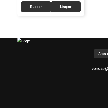
Buscar
Limpar
Área 
vendas@i