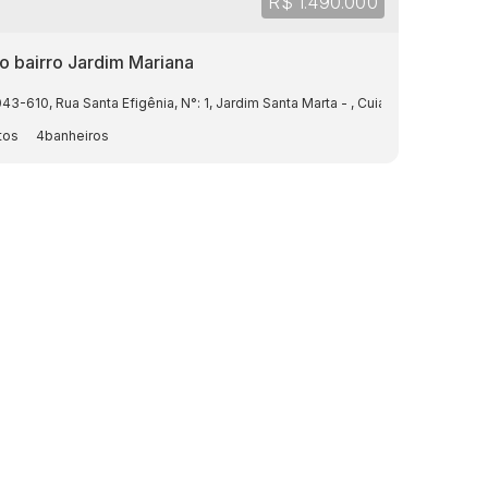
R$
1.490.000
o bairro Jardim Mariana
043-610
,
Rua Santa Efigênia
,
N°:
1
,
Jardim Santa Marta
,
Cuiabá
,
Mato Gross
4