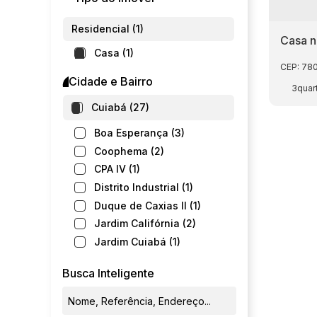
Residencial (1)
Casa n
Casa (1)
CEP: 78
Cidade e Bairro
3
Cuiabá (27)
Boa Esperança (3)
Coophema (2)
CPA IV (1)
Distrito Industrial (1)
Duque de Caxias II (1)
Jardim Califórnia (2)
Jardim Cuiabá (1)
Jardim Europa (1)
Busca Inteligente
Jardim Gramado (1)
Jardim Imperial (1)
Jardim Jockey Club (1)