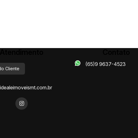
Atendimento
Contato
(65)9 9637-4523
do Cliente
dealeimoveismt.com.br