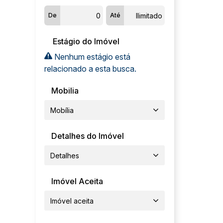
Novo Mundo (1)
De
Até
Parque do Lago (1)
Petrópolis (2)
Estágio do Imóvel
Ponte Nova (2)
Nenhum estágio está
Santa Isabel (1)
relacionado a esta busca.
(1)
Mobilia
Jardim das Palmeiras (1)
Mobília
Detalhes do Imóvel
Detalhes
Imóvel Aceita
Imóvel aceita