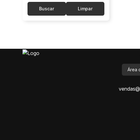
Buscar
Limpar
Área 
vendas@i