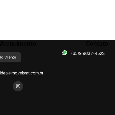
Atendimento
Contato
(65)9 9637-4523
do Cliente
dealeimoveismt.com.br