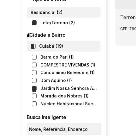
Residencial (2)
Terren
Lote/Terreno (2)
CEP: 78
Cidade e Bairro
Cuiabá (19)
Barra do Pari (1)
COMPESTRE VIVENDAS (1)
Condomínio Belvedere (1)
Dom Aquino (1)
Jardim Nossa Senhora Aparecida (2)
Morada dos Nobres (1)
Núcleo Habitacional Sucuri (1)
Parque Ohara (1)
Busca Inteligente
Parque Residencial Tropical ville (3)
Quilombo (1)
Ribeirão do Lipa (5)