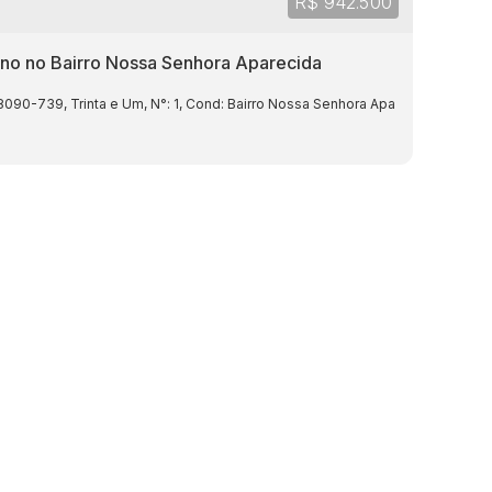
R$
942.500
no no Bairro Nossa Senhora Aparecida
ra Aparecida
78090-739
,
Trinta e Um
,
Cuiabá
,
,
N°:
Mato Grosso
1
,
Cond: Bairro Nossa Senhora Aparecida,
,
Brasil
,
Jardim