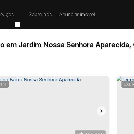
rviços
Sobre nós
Anunciar imóvel
no em Jardim Nossa Senhora Aparecida, 
reno
Lote/T