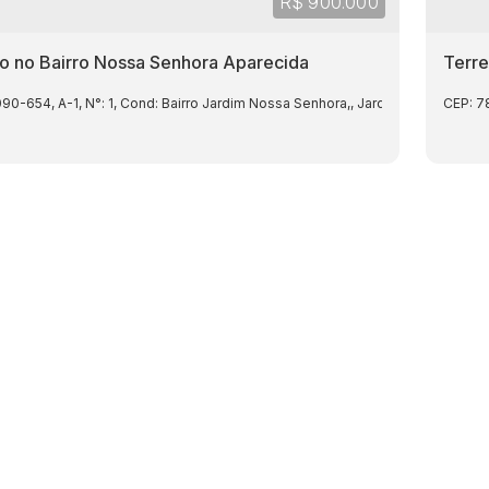
R$
900.000
o no Bairro Nossa Senhora Aparecida
Terre
090-654
,
A-1
,
N°:
1
,
Cond: Bairro Jardim Nossa Senhora,
,
Jardim Nossa Senho
CEP: 