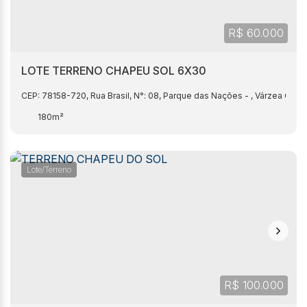
R$
60.000
LOTE TERRENO CHAPEU SOL 6X30
CEP: 78158-720
,
Rua Brasil
,
N°:
08
,
Parque das Nações
,
Várzea Gran
180m²
Lote/Terreno
R$
100.000