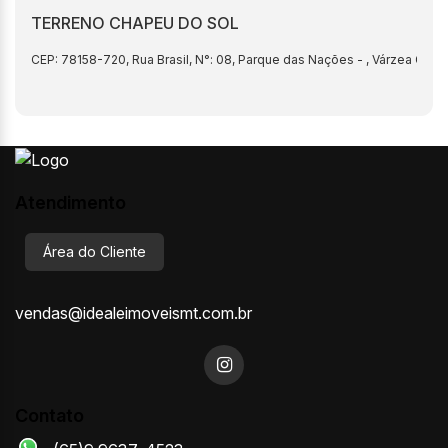
TERRENO CHAPEU DO SOL
CEP: 78158-720
,
Rua Brasil
,
N°:
08
,
Parque das Nações
,
Várzea Gran
Atendimento
Área do Cliente
vendas@idealeimoveismt.com.br
Contato