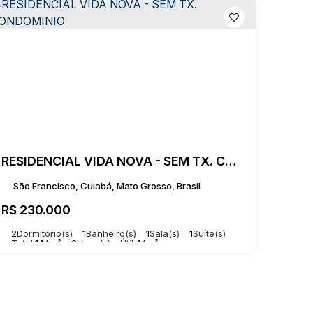
RESIDENCIAL VIDA NOVA - SEM TX. CONDOMINIO
São Francisco, Cuiabá, Mato Grosso, Brasil
R$
230.000
2
Dormitório(s)
1
Banheiro(s)
1
Sala(s)
1
Suíte(s)
Total:
144m²
2
Vaga(s)
Útil:
44m²