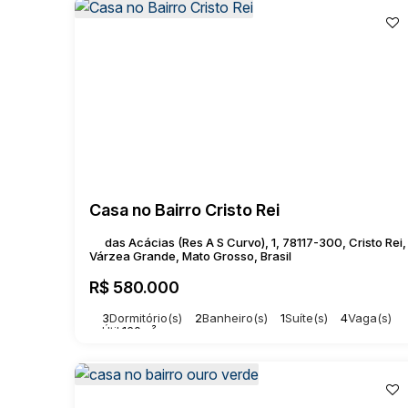
Casa no Bairro Cristo Rei
das Acácias (Res A S Curvo), 1, 78117-300, Cristo Rei,
Várzea Grande, Mato Grosso, Brasil
R$
580.000
3
Dormitório(s)
2
Banheiro(s)
1
Suíte(s)
4
Vaga(s)
Útil:
160m²