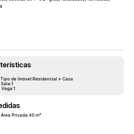
ca
terísticas
Tipo de Imóvel:
Residencial
»
Casa
Sala:
1
Vaga:
1
didas
Área Privada:
40 m²