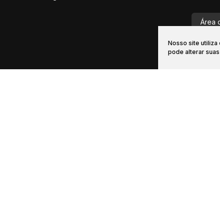
Área 
Nosso site utiliz
vendas@i
pode alterar sua
Início
Comprar
Alugar
Financiamento