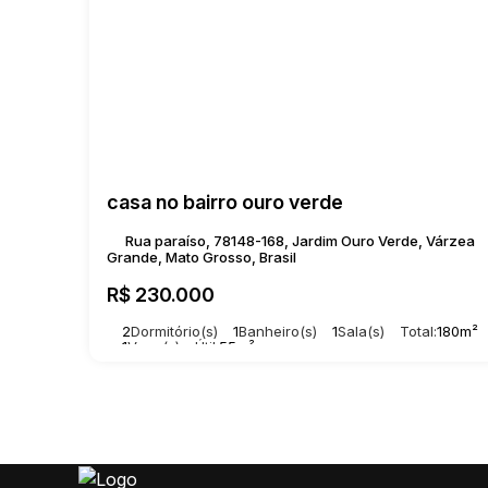
casa no bairro ouro verde
Rua paraíso, 78148-168, Jardim Ouro Verde, Várzea
Grande, Mato Grosso, Brasil
R$
230.000
2
Dormitório(s)
1
Banheiro(s)
1
Sala(s)
Total:
180m²
1
Vaga(s)
Útil:
55m²