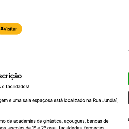
scrição
e facilidades!
agem e uma sala espaçosa está localizado na Rua Jundiaí,
imo de academias de ginástica, açougues, bancas de
os, escolas de 1º e 2º grau, faculdades, farmácias,