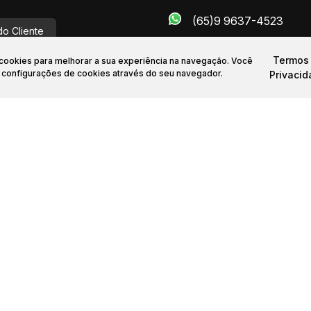
(65)9 9637-4523
do Cliente
Termos
a cookies para melhorar a sua experiência na navegação.
Você
dealeimoveismt.com.br
s configurações de cookies através do seu navegador.
Privaci
Sobre nós
Anunciar Imóvel