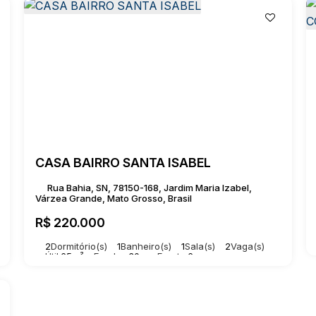
CASA BAIRRO SANTA ISABEL
Rua Bahia, SN, 78150-168, Jardim Maria Izabel,
Várzea Grande, Mato Grosso, Brasil
R$
220.000
2
Dormitório(s)
1
Banheiro(s)
1
Sala(s)
2
Vaga(s)
Útil:
65m²
Fundos:
30m
Frente:
6m