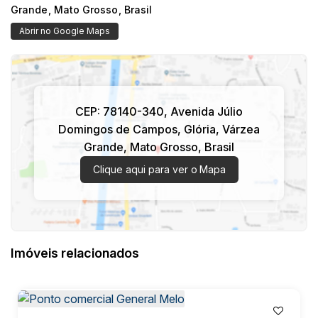
Grande
,
Mato Grosso
,
Brasil
Abrir no Google Maps
CEP: 78140-340
,
Avenida Júlio
Domingos de Campos
,
Glória
,
Várzea
Grande
,
Mato Grosso
,
Brasil
Clique aqui para ver o
Mapa
Imóveis relacionados