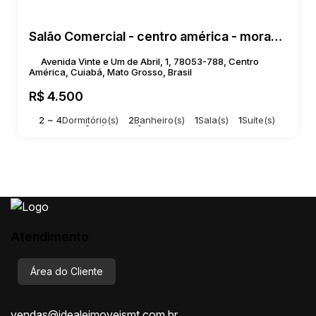
Salão Comercial - centro américa - morada do ouro
Avenida Vinte e Um de Abril, 1, 78053-788, Centro
América, Cuiabá, Mato Grosso, Brasil
R$
4.500
2 ~ 4
Dormitório(s)
2
Banheiro(s)
1
Sala(s)
1
Suíte(s)
Total:
100m²
Útil:
100m²
Atendimento
Área do Cliente
vendas@idealeimoveismt.com.br