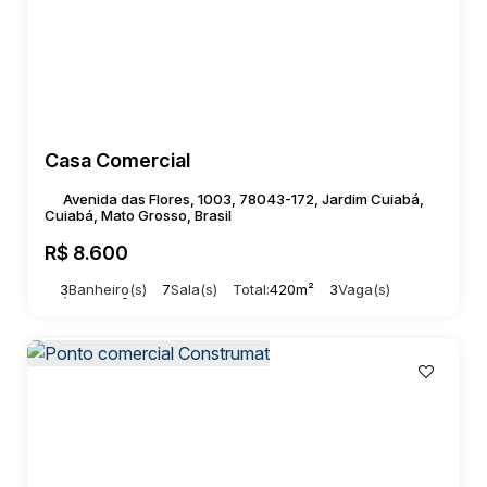
Casa Comercial
Avenida das Flores, 1003, 78043-172, Jardim Cuiabá,
Cuiabá, Mato Grosso, Brasil
R$
8.600
3
Banheiro(s)
7
Sala(s)
Total:
420m²
3
Vaga(s)
Útil:
329m²