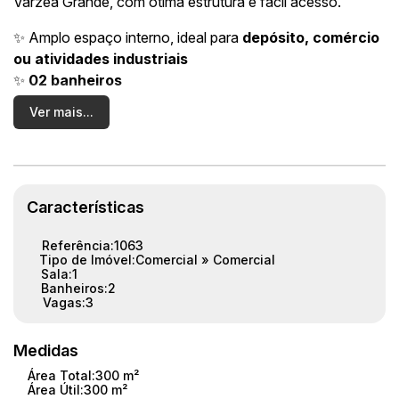
Várzea Grande, com ótima estrutura e fácil acesso.
✨ Amplo espaço interno, ideal para
depósito, comércio
ou atividades industriais
✨
02 banheiros
✨ Estrutura versátil, permitindo diferentes tipos de
Ver mais...
utilização
✨ Localização estratégica, com fácil acesso às vias
principais
💰
Valor: R$ 5.100,00
Características
Referência:
1063
Tipo de Imóvel:
Comercial
»
Comercial
Sala:
1
Banheiros:
2
Vagas:
3
Medidas
Área Total:
300 m²
Área Útil:
300 m²