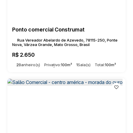
Ponto comercial Construmat
Rua Vereador Abelardo de Azevedo, 78115-250, Ponte
Nova, Várzea Grande, Mato Grosso, Brasil
R$
2.650
2
Banheiro(s)
Privativo:
100m²
1
Sala(s)
Total:
100m²
3
Vaga(s)
Útil:
100m²