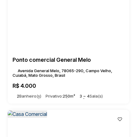
Ponto comercial General Melo
Avenida General Melo, 78065-290, Campo Velho,
Cuiabá, Mato Grosso, Brasil
R$
4.000
2
Banheiro(s)
Privativo:
250m²
3 ~ 4
Sala(s)
Total:
250m²
5
Vaga(s)
Útil:
250m²