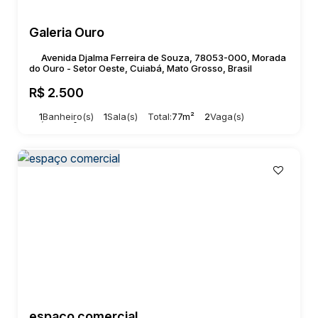
Galeria Ouro
Avenida Djalma Ferreira de Souza, 78053-000, Morada
do Ouro - Setor Oeste, Cuiabá, Mato Grosso, Brasil
R$
2.500
1
Banheiro(s)
1
Sala(s)
Total:
77m²
2
Vaga(s)
Útil:
77m²
espaço comercial