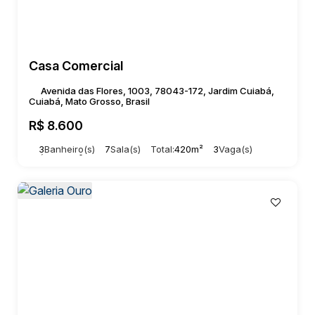
Casa Comercial
Avenida das Flores, 1003, 78043-172, Jardim Cuiabá,
Cuiabá, Mato Grosso, Brasil
R$
8.600
3
Banheiro(s)
7
Sala(s)
Total:
420m²
3
Vaga(s)
Útil:
329m²