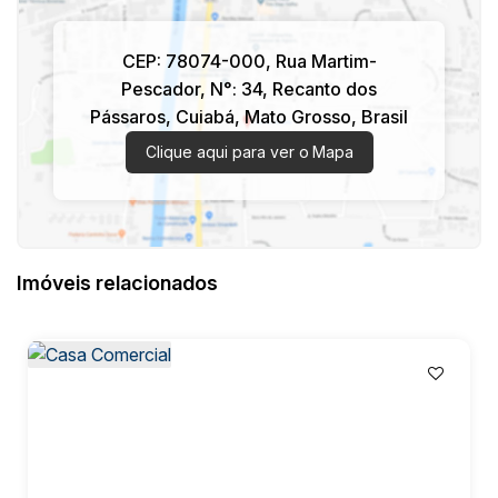
CEP: 78074-000
,
Rua Martim-
Pescador
,
N°:
34
,
Recanto dos
Pássaros
,
Cuiabá
,
Mato Grosso
,
Brasil
Clique aqui para ver o
Mapa
Imóveis relacionados