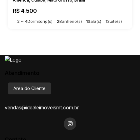
América, Cuiabá, Mato Grosso, Brasil
R$
4.500
2 ~ 4
Dormitório(s)
2
Banheiro(s)
1
Sala(s)
1
Suíte(s)
Total:
100m²
Útil:
100m²
Atendimento
Área do Cliente
vendas@idealeimoveismt.com.br
Contato