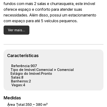
fundos com mais 2 salas e churrasqueira, este imóvel
oferece espaço e conforto para atender suas
necessidades. Além disso, possui um estacionamento
com espaço para até 5 veículos pequenos.
Ver mais...
Localizado em uma região estratégica, próximo à Avenida
das Torres e ao Jardim Imperial, este imóvel garante uma
excelente visibilidade para o seu negócio.
Não deixe essa oportunidade passar, entre em contato
Características
conosco e agende uma visita!
Referência:
907
Tipo de Imóvel:
Comercial
»
Comercial
Estágio do Imóvel:
Pronto
Salas:
8
Banheiros:
2
Vagas:
4
Medidas
Área Total:
350 ~ 380 m²