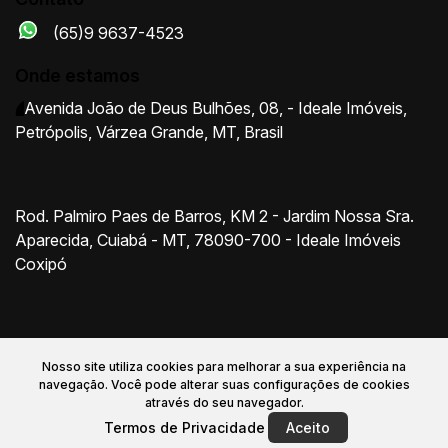
(65)9 9637-4523
Onde estamos
Avenida João de Deus Bulhões
,
08
,
- Ideale Imóveis
,
Petrópolis
,
Várzea Grande
,
MT
,
Brasil
Rod. Palmiro Paes de Barros, KM 2 - Jardim Nossa Sra.
Aparecida, Cuiabá - MT, 78090-700 - Ideale Imóveis
Coxipó
Nosso site utiliza cookies para melhorar a sua experiência na
navegação.
Você pode alterar suas configurações de cookies
através do seu navegador.
Início
Comprar
Alugar
Financiamento
Termos de Privacidade
Aceito