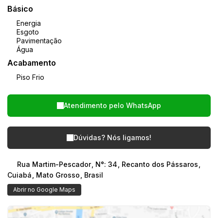
Básico
Energia
Esgoto
Pavimentação
Água
Acabamento
Piso Frio
Atendimento pelo
WhatsApp
Dúvidas? Nós ligamos!
Rua Martim-Pescador
,
N°:
34
,
Recanto dos Pássaros
,
Cuiabá
,
Mato Grosso
,
Brasil
Abrir no Google Maps