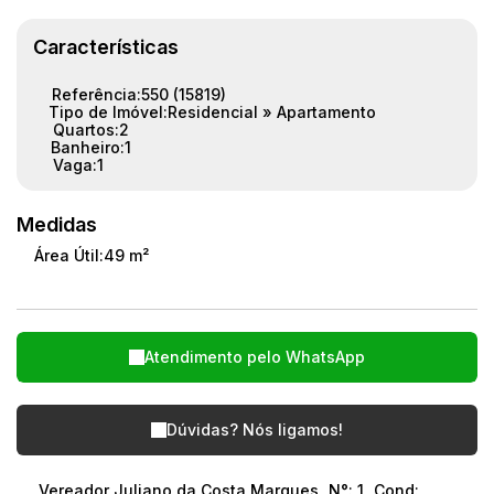
Características
Referência:
550
(15819)
Tipo de Imóvel:
Residencial
»
Apartamento
Quartos:
2
Banheiro:
1
Vaga:
1
Medidas
Área Útil:
49 m²
Atendimento pelo
WhatsApp
Dúvidas? Nós ligamos!
Vereador Juliano da Costa Marques
,
N°:
1
,
Cond: