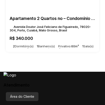
Apartamento 2 Quartos no – Condomínio Piazza Di napoli | Porto, Cuiabá/MT
Avenida Doutor José Feliciano de Figueiredo, 78020-
304, Porto, Cuiabá, Mato Grosso, Brasil
R$
340.000
2
Dormitório(s)
1
Banheiro(s)
Privativo:
60m²
1
Sala(s)
Total:
60m²
1
Vaga(s)
Útil:
60m²
Atendimento
Área do Cliente