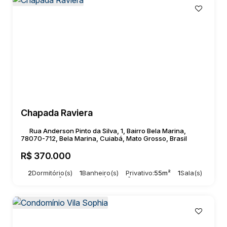
Chapada Raviera
Rua Anderson Pinto da Silva, 1, Bairro Bela Marina,
78070-712, Bela Marina, Cuiabá, Mato Grosso, Brasil
R$
370.000
2
Dormitório(s)
1
Banheiro(s)
Privativo:
55m²
1
Sala(s)
Total:
55m²
1
Vaga(s)
Útil:
55m²