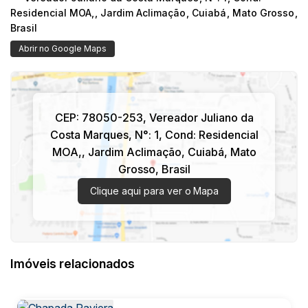
Residencial MOA,
,
Jardim Aclimação
,
Cuiabá
,
Mato Grosso
,
Brasil
Abrir no Google Maps
CEP: 78050-253
,
Vereador Juliano da
Costa Marques
,
N°:
1
,
Cond: Residencial
MOA,
,
Jardim Aclimação
,
Cuiabá
,
Mato
Grosso
,
Brasil
Clique aqui para ver o
Mapa
Imóveis relacionados