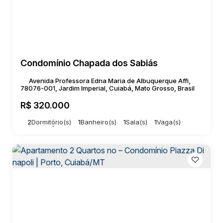
Condomínio Chapada dos Sabiás
Avenida Professora Edna Maria de Albuquerque Affi,
78076-001, Jardim Imperial, Cuiabá, Mato Grosso, Brasil
R$
320.000
2
Dormitório(s)
1
Banheiro(s)
1
Sala(s)
1
Vaga(s)
Útil:
42m²