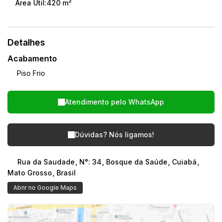
Área Útil:
420 m²
✔ Empresas de logística
Locação: R$ 5.000,00/mês
IPTU: R$ 250,00/mês
Detalhes
Entre em contato e agende uma visita. Seu negócio
Acabamento
merece um espaço com excelente localização e toda a
Piso Frio
estrutura necessária para crescer!
Atendimento pelo
WhatsApp
Dúvidas? Nós ligamos!
Rua da Saudade
,
N°:
34
,
Bosque da Saúde
,
Cuiabá
,
Mato Grosso
,
Brasil
Abrir no Google Maps