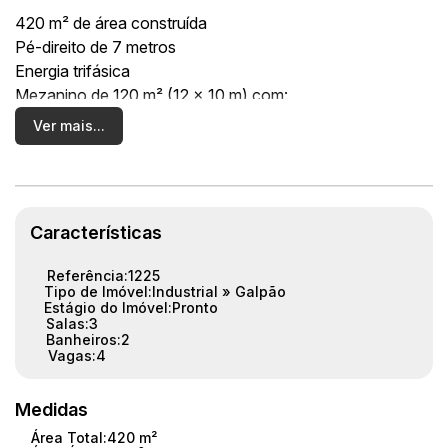
420 m² de área construída
Pé-direito de 7 metros
Energia trifásica
Mezanino de 120 m² (12 x 10 m) com:
Ver mais...
3 salas para escritório
2 banheiros
Localizado a apenas 100 metros da Avenida dos
Trabalhadores, em uma região de fácil acesso e
Características
excelente logística.
Referência:
1225
O imóvel conta com estrutura completa para atender
Tipo de Imóvel:
Industrial
»
Galpão
Estágio do Imóvel:
Pronto
diversos segmentos, sendo ideal para:
Salas:
3
✔ Comércio
Banheiros:
2
Vagas:
4
✔ Depósito
✔ Centro de distribuição
✔ Indústria
Medidas
✔ Oficina
Área Total:
420 m²