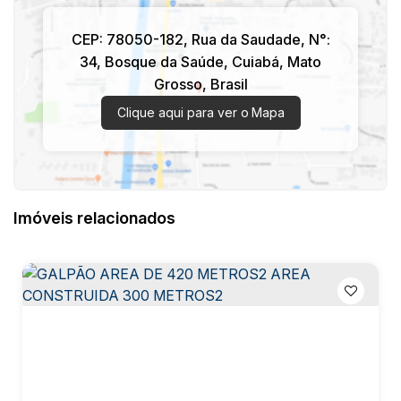
CEP: 78050-182
,
Rua da Saudade
,
N°:
34
,
Bosque da Saúde
,
Cuiabá
,
Mato
Grosso
,
Brasil
Clique aqui para ver o
Mapa
Imóveis relacionados