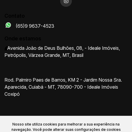
Contato
(65)9 9637-4523
Onde estamos
Avenida João de Deus Bulhões
,
08
,
- Ideale Imóveis
,
Petrópolis
,
Várzea Grande
,
MT
,
Brasil
Rod. Palmiro Paes de Barros, KM 2 - Jardim Nossa Sra.
Aparecida, Cuiabá - MT, 78090-700 - Ideale Imóveis
Coxipó
Nosso site utiliza cookies para melhorar a sua experiência na
navegação.
Você pode alterar suas configurações de cookies