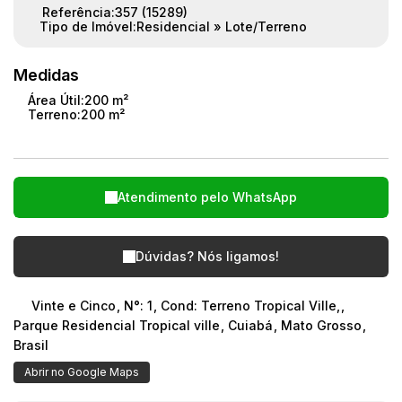
Referência:
357
(15289)
Tipo de Imóvel:
Residencial
»
Lote/Terreno
Medidas
Área Útil:
200 m²
Terreno:
200 m²
Atendimento pelo
WhatsApp
Dúvidas? Nós ligamos!
Vinte e Cinco
,
N°:
1
,
Cond: Terreno Tropical Ville,
,
Parque Residencial Tropical ville
,
Cuiabá
,
Mato Grosso
,
Brasil
Abrir no Google Maps