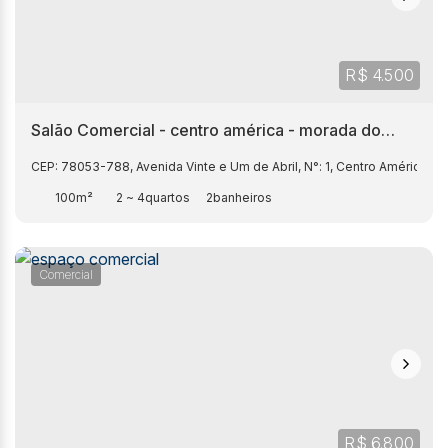
R$
4.500
Salão Comercial - centro américa - morada do
ouro
CEP: 78053-788
,
Avenida Vinte e Um de Abril
,
N°:
1
,
Centro América
,
100m²
2 ~ 4
2
Comercial
R$
6.800