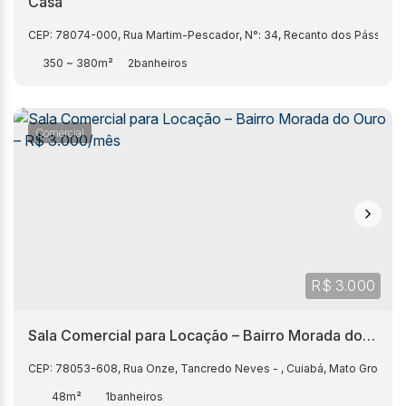
Casa
CEP: 78074-000
,
Rua Martim-Pescador
,
N°:
34
,
Recanto dos Pássaros
350 ~ 380m²
2
Comercial
R$
3.000
Sala Comercial para Locação – Bairro Morada do
Ouro – R$ 3.000/mês
CEP: 78053-608
,
Rua Onze
,
Tancredo Neves
,
Cuiabá
,
Mato Grosso
,
48m²
1