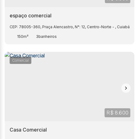
espaço comercial
CEP: 78005-360
,
Praça Alencastro
,
N°:
12
,
Centro-Norte
,
Cuiabá
,
Mat
150m²
3
Comercial
R$
8.600
Casa Comercial