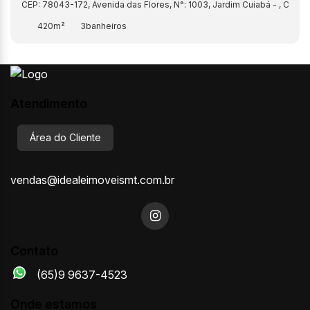
CEP: 78043-172
,
Avenida das Flores
,
N°:
1003
,
Jardim Cuiabá
,
Cuiab
420m²
3
Atendimento
Área do Cliente
vendas@idealeimoveismt.com.br
Contato
(65)9 9637-4523
Onde estamos