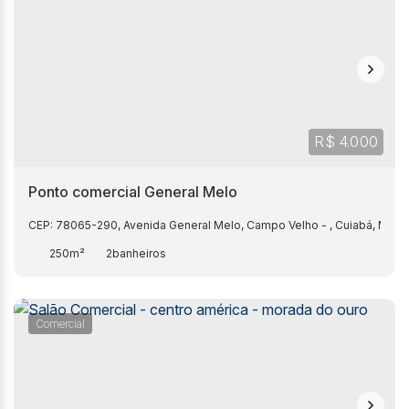
R$
4.000
Ponto comercial General Melo
CEP: 78065-290
,
Avenida General Melo
,
Campo Velho
,
Cuiabá
,
Mato
250m²
2
Comercial