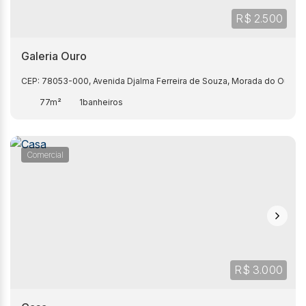
R$
2.500
Galeria Ouro
CEP: 78053-000
,
Avenida Djalma Ferreira de Souza
,
Morada do Ouro -
77m²
1
Comercial
R$
3.000