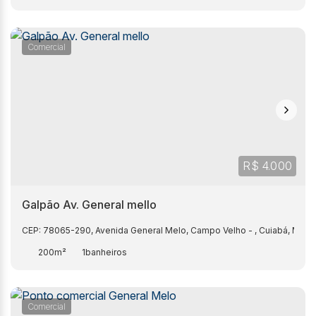
Comercial
R$
4.000
Galpão Av. General mello
CEP: 78065-290
,
Avenida General Melo
,
Campo Velho
,
Cuiabá
,
Mato
200m²
1
Comercial