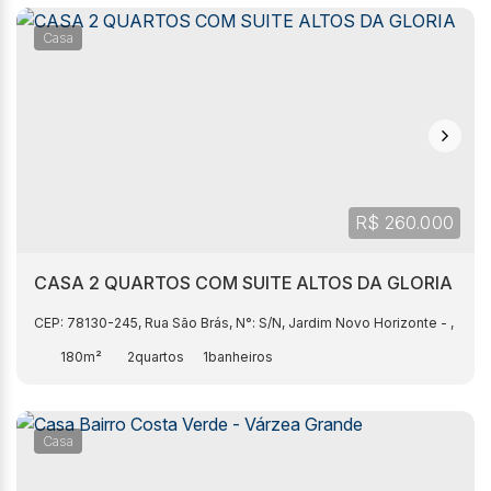
Casa
R$
260.000
CASA 2 QUARTOS COM SUITE ALTOS DA GLORIA
CEP: 78130-245
,
Rua São Brás
,
N°:
S/N
,
Jardim Novo Horizonte
,
Várz
180m²
2
1
Casa