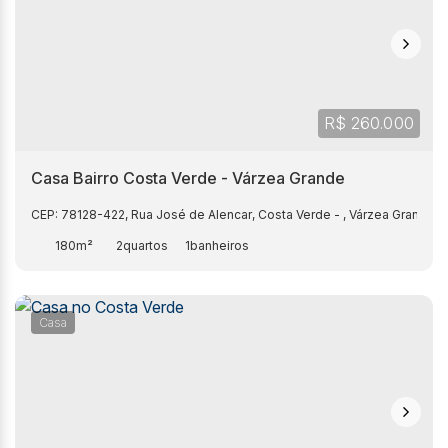
R$
260.000
Casa Bairro Costa Verde - Várzea Grande
CEP: 78128-422
,
Rua José de Alencar
,
Costa Verde
,
Várzea Grande
,
M
180m²
2
1
Casa