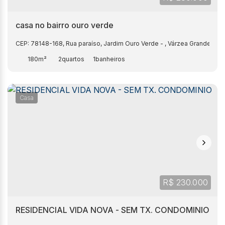
casa no bairro ouro verde
CEP: 78148-168
,
Rua paraíso
,
Jardim Ouro Verde
,
Várzea Grande
,
Mat
180m²
2
1
Casa
R$
230.000
RESIDENCIAL VIDA NOVA - SEM TX. CONDOMINIO