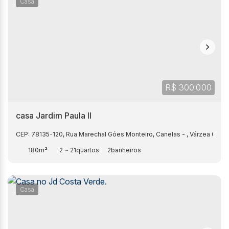
Casa
R$
300.000
casa Jardim Paula II
CEP: 78135-120
,
Rua Marechal Góes Monteiro
,
Canelas
,
Várzea Gran
180m²
2 ~ 21
2
Casa