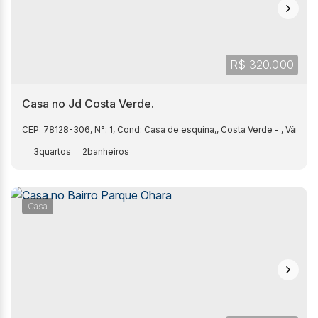
R$
320.000
Casa no Jd Costa Verde.
CEP: 78128-306
,
N°:
1
,
Cond: Casa de esquina,
,
Costa Verde
,
Várzea
3
2
Casa