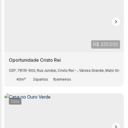
R$
220.000
Oportunidade Cristo Rei
CEP: 78115-902
,
Rua Jundiaí
,
Cristo Rei
,
Várzea Grande
,
Mato Grosso
40m²
2
1
Casa