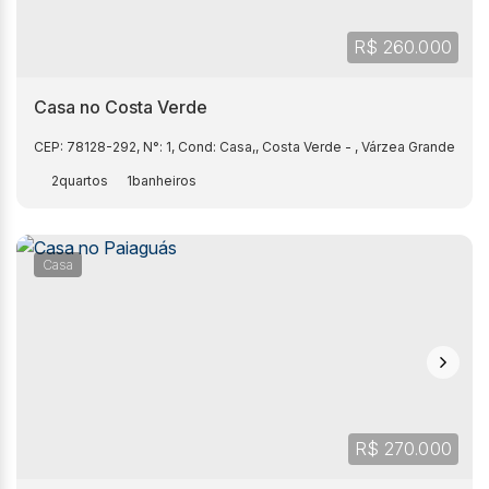
R$
260.000
Casa no Costa Verde
CEP: 78128-292
,
N°:
1
,
Cond: Casa,
,
Costa Verde
,
Várzea Grande
,
Mat
2
1
Casa
R$
270.000