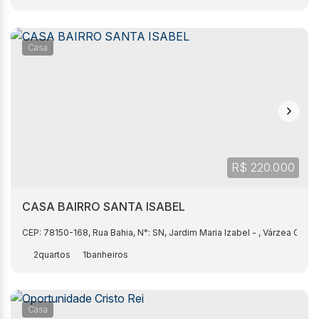
Casa
R$
220.000
CASA BAIRRO SANTA ISABEL
CEP: 78150-168
,
Rua Bahia
,
N°:
SN
,
Jardim Maria Izabel
,
Várzea Gran
2
1
Casa