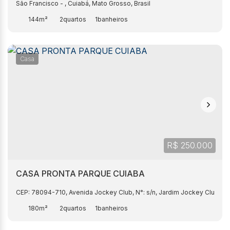
São Francisco
,
Cuiabá
,
Mato Grosso
,
Brasil
144m²
2
1
Casa
R$
250.000
CASA PRONTA PARQUE CUIABA
CEP: 78094-710
,
Avenida Jockey Club
,
N°:
s/n
,
Jardim Jockey Club
,
180m²
2
1