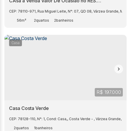
CAsa a Venda Valor De Ocasião no RES.
JEQUITIBÁ
CEP: 78110-971
,
Rua Miguel Leite
,
N°:
07
,
QD 08
,
Várzea Grande
,
Mato 
56m²
2
2
Casa
R$
197.000
Casa Costa Verde
CEP: 78128-110
,
N°:
1
,
Cond: Casa,
,
Costa Verde
,
Várzea Grande
,
Mato
2
1