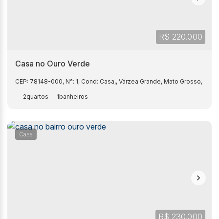
R$
220.000
Casa no Ouro Verde
CEP: 78148-000
,
N°:
1
,
Cond: Casa,
,
Várzea Grande
,
Mato Grosso
,
Brasi
2
1
Casa
R$
230.000