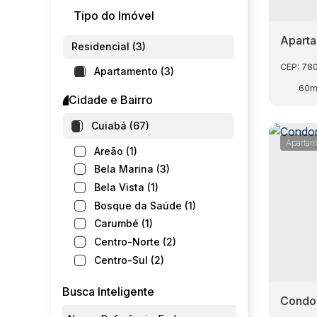
Tipo do Imóvel
Aparta
Residencial (3)
napoli
CEP: 78
Apartamento (3)
60m
Cidade e Bairro
Cuiabá (67)
Apartam
Areão (1)
Bela Marina (3)
Bela Vista (1)
Bosque da Saúde (1)
Carumbé (1)
Centro-Norte (2)
Centro-Sul (2)
Cidade Alta (1)
Busca Inteligente
Consil (2)
Condom
Coophema (3)