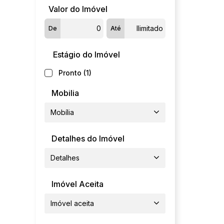
Parque Atalaia (2)
Valor do Imóvel
Parque Georgia (1)
De
Até
Parque Ohara (6)
Porto (3)
Estágio do Imóvel
Quilombo (2)
Residencial São José (1)
Pronto (1)
Ribeirão do Lipa (1)
Mobilia
Santa Rosa (1)
Várzea Grande (11)
Mobília
Mapim (1)
Detalhes do Imóvel
Nova Várzea Grande (1)
Petrópolis (3)
Detalhes
Ponte Nova (6)
Imóvel Aceita
Imóvel aceita