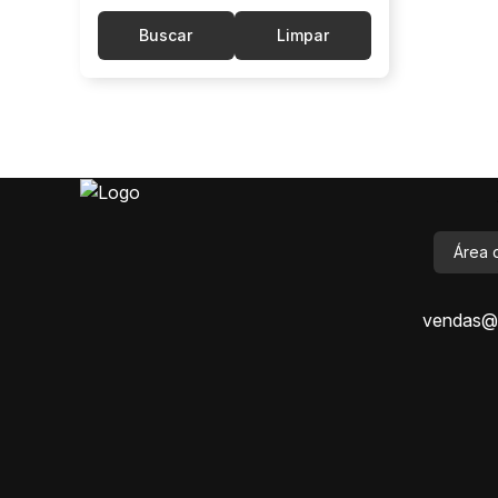
Buscar
Limpar
Área 
vendas@i