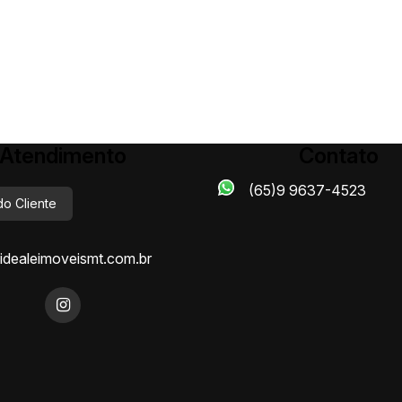
Atendimento
Contato
(65)9 9637-4523
do Cliente
dealeimoveismt.com.br