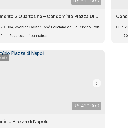
R$
340.000
mento 2 Quartos no – Condomínio Piazza Di
Condo
 | Porto, Cuiabá/MT
020-304
,
Avenida Doutor José Feliciano de Figueiredo
,
Porto
,
Cuiabá
CEP: 7
,
Mat
²
2
1
7
ento
R$
420.000
ínio Piazza di Napoli.