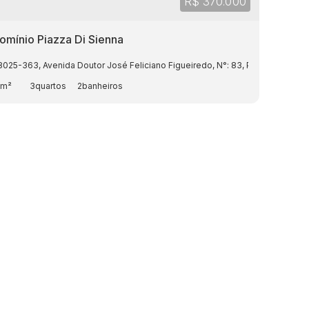
R$
370.000
mínio Piazza Di Sienna
8025-363
o Grosso
,
Brasil
,
Avenida Doutor José Feliciano Figueiredo
,
N°:
83
,
Porto
,
Cuiabá
0m²
3
2