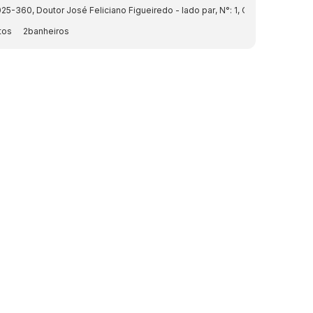
025-360
,
Doutor José Feliciano Figueiredo - lado par
,
N°:
1
,
Cond: CondomÃnio
2