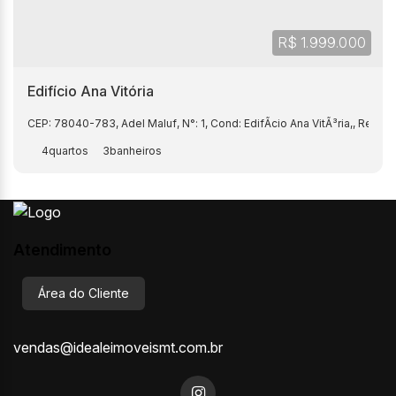
R$
1.999.000
Edifício Ana Vitória
CEP: 78040-783
,
Adel Maluf
,
N°:
1
,
Cond: EdifÃcio Ana VitÃ³ria,
,
Reside
4
3
Atendimento
Área do Cliente
vendas@idealeimoveismt.com.br