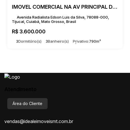
IMOVEL COMERCIAL NA AV PRINCIPAL DO TIJUCAL
Avenida Radialista Edson Luis da Silva, 78088-000,
Tijucal, Cuiabá, Mato Grosso, Brasil
R$
3.600.000
3
Dormitório(s)
3
Banheiro(s)
Privativo:
790m²
2
Sala(s)
2
Suíte(s)
Total:
790m²
15
Vaga(s)
Útil:
790m²
Terreno:
600m²
Atendimento
Área do Cliente
vendas@idealeimoveismt.com.br