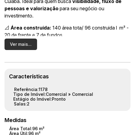
Cuiabá. Ideal para quem busca
visibilidade, fluxo de
pessoas e valorização
para seu negócio ou
investimento.
📐
Área construída:
140 área tota/ 96 construida l m² -
20 de frente e 7 de fundos
📍
Localização estratégica
em avenida principal
Ver mais...
🚶‍♂️ Grande circulação de pessoas e veículos
💼 Perfeito para comércios, escritórios, clínicas, lojas ou
investimento para locação
Um ponto comercial com
alto potencial de retorno
,
Características
situado em uma região consolidada e em constante
Referência:
1178
desenvolvimento.
Tipo de Imóvel:
Comercial
»
Comercial
Estágio do Imóvel:
Pronto
💰
Valor de venda:
R$ 700.000,00
Salas:
2
Entre em contato para mais informações ou agendar uma
Medidas
visita.
Área Total:
96 m²
Área Útil:
96 m²