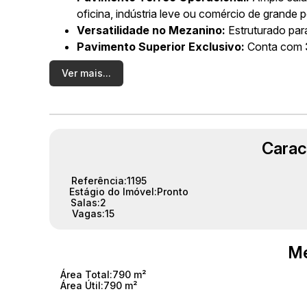
oficina, indústria leve ou comércio de grande p
Versatilidade no Mezanino:
Estruturado par
Pavimento Superior Exclusivo:
Conta com
lavanderia, podendo ser utilizado como área a
Ver mais...
Localização Privilegiada:
📍
Situado no eixo comer
capital:
Fernando Corrêa, Av. das Torres e BR-
atacadistas e grande circulação de clientes
.
Imóvel avaliado em
R$ 3.600.000,00
Carac
Referência:
1195
Estágio do Imóvel:
Pronto
Salas:
2
Vagas:
15
Me
Área Total:
790 m²
Área Útil:
790 m²