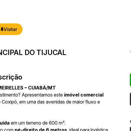
NCIPAL DO TIJUCAL
scrição
MEIRELLES – CUIABÁ/MT
vestimento? Apresentamos este
imóvel comercial
do Coxipó, em uma das avenidas de maior fluxo e
uída
em um terreno de 600 m²
.
ão com
pé-direito de 6 metros
, ideal para logística,