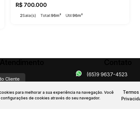
R$
700.000
2
Sala(s)
Total:
96m²
Útil:
96m²
Atendimento
Contato
(65)9 9637-4523
do Cliente
Termos
a cookies para melhorar a sua experiência na navegação.
Você
dealeimoveismt.com.br
s configurações de cookies através do seu navegador.
Privaci