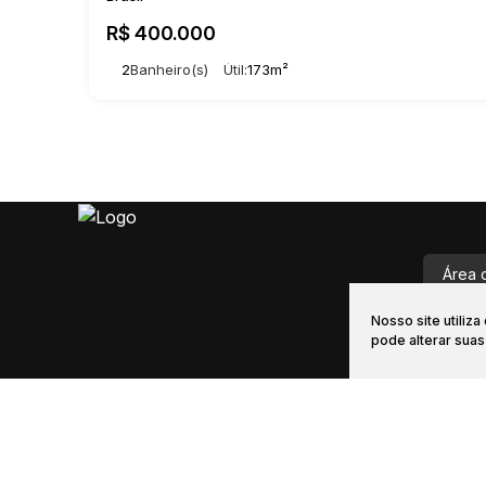
R$
400.000
2
Banheiro(s)
Útil:
173m²
Área 
Nosso site utiliz
vendas@i
pode alterar sua