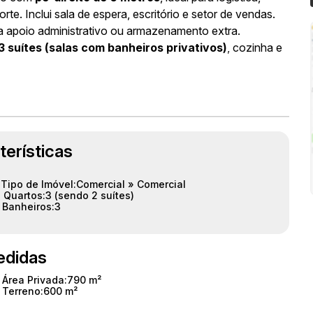
orte
. Inclui sala de espera, escritório e setor de vendas
.
a apoio administrativo ou armazenamento extra
.
3 suítes (salas com banheiros privativos)
, cozinha e
dministrativa premium ou residência
.
cial do bairro, com fácil acesso às principais vias da
364
. Infraestrutura completa ao redor com bancos,
terísticas
Tipo de Imóvel:
Comercial
»
Comercial
Quartos:
3 (sendo 2 suítes)
Banheiros:
3
didas
Área Privada:
790 m²
Terreno:
600 m²