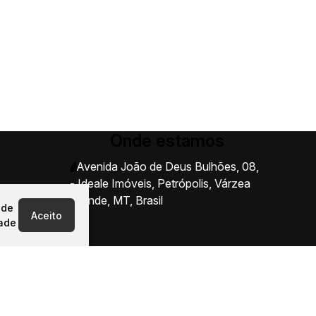
Onde estamos
Avenida João de Deus Bulhões
,
08
,
- Ideale Imóveis
,
Petrópolis
,
Várzea
Grande
,
MT
,
Brasil
 de
Aceito
dade
Rod. Palmiro Paes de Barros, KM 2 -
Jardim Nossa Sra. Aparecida, Cuiabá
- MT, 78090-700 - Ideale Imóveis
Coxipó