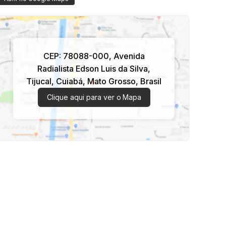
CEP: 78088-000
,
Avenida
Radialista Edson Luis da Silva
,
Tijucal
,
Cuiabá
,
Mato Grosso
,
Brasil
Clique aqui para ver o
Mapa